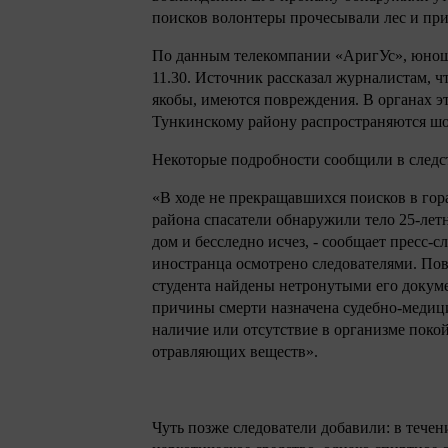
поисков волонтеры прочесывали лес и пр
По данным телекомпании «АригУс», юношу
11.30. Источник рассказал журналистам, ч
якобы, имеются повреждения. В органах 
Тункинскому району распространяются ш
Некоторые подробности сообщили в следс
«В ходе не прекращавшихся поисков в гор
района спасатели обнаружили тело 25-лет
дом и бесследно исчез, - сообщает пресс-с
иностранца осмотрено следователями. По
студента найдены нетронутыми его докуме
причины смерти назначена судебно-медицин
наличие или отсутствие в организме поко
отравляющих веществ».
Чуть позже следователи добавили: в тече