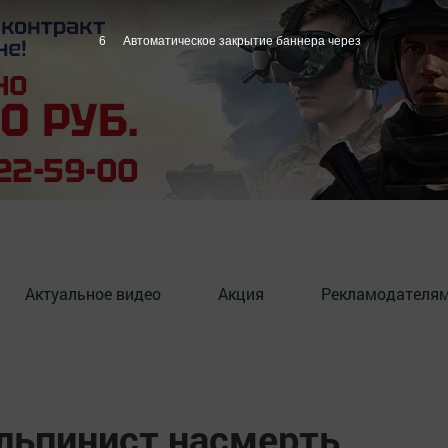
5
Автоматическое закрытие баннера через
Актуальное видео
Акция
Рекламодателя
льпинист насмерть