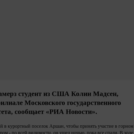
замерз студент из США Колин Мадсен,
илиале Московского государственного
тета, сообщает «РИА Новости».
ой в курортный поселок Аршан, чтобы принять участие в горном
ом - по всей видимости, он ушел ночью, пока все спали. В ходе