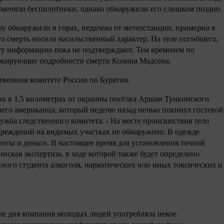
именяли беспилотники, однако обнаружили его слишком поздно.
 обнаружили в горах, недалеко от метеостанции, примерно в
то смерть носила насильственный характер. На теле погибшего,
эту информацию пока не подтверждают. Тем временем по
окирующие подробности смерти Колина Мадсена.
твенном комитете России по Бурятии.
ах в 1,5 километрах от окраины посёлка Аршан Тункинского
него американца, который неделю назад ночью покинул гостевой
лужба следственного комитета. - На месте происшествия тело
вреждений на видимых участках не обнаружено. В одежде
нты и деньги. В настоящее время для установления точной
ская экспертиза, в ходе которой также будет определено
йного студента алкоголя, наркотических или иных токсических и
ние дня компания молодых людей употребляла некое