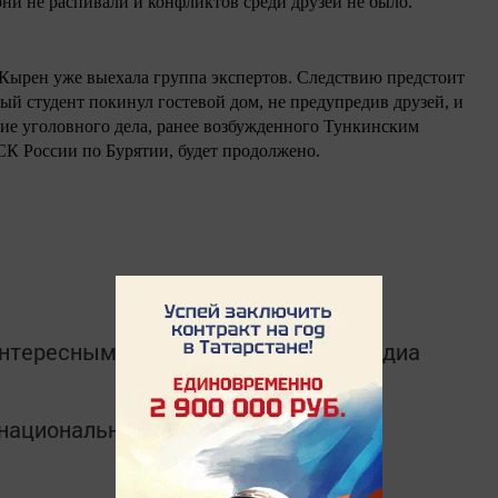
они не распивали и конфликтов среди друзей не было.
 Кырен уже выехала группа экспертов. Следствию предстоит
ый студент покинул гостевой дом, не предупредив друзей, и
вание уголовного дела, ранее возбужденного Тункинским
 России по Бурятии, будет продолжено.
интересным в
Telegram-канале
Татмедиа
в национальном мессенджере MАХ: