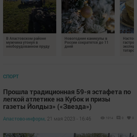
В Апастовском районе
Новогодние каникулы в
Настоя
мужчина утонул в
России сократятся до 11
гастро
необорудованном пруду
дней
экспеди
татарск
СПОРТ
Прошла традиционная 59-я эстафета по
легкой атлетике на Кубок и призы
газеты Йолдыз» («Звезда»)
Апастово-информ,
21 мая 2023 - 16:46
1014
0
0