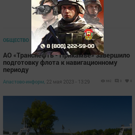
ОБЩЕСТВО
АО «Транснефть - Прикамье» завершило
подготовку флота к навигационному
периоду
Апастово-информ,
22 мая 2023 - 13:29
662
0
0