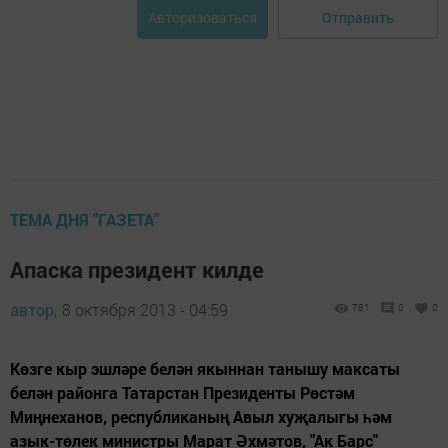
Отправить
Авторизоваться
ТЕМА ДНЯ "ГАЗЕТА"
Апаска президент килде
автор,
8 октября 2013 - 04:59
781
0
0
Көзге кыр эшләре белән якыннан танышу максаты
белән районга Татарстан Президенты Рөстәм
Миңнеханов, республиканың Авыл хуҗалыгы һәм
азык-төлек министры Марат Әхмәтов, "Ак Барс"