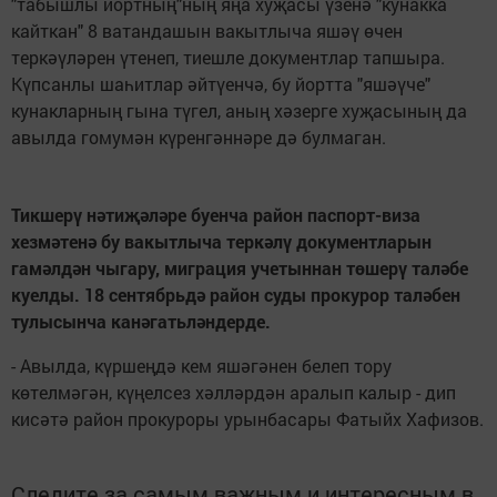
"табышлы йортның"ның яңа хуҗасы үзенә "кунакка
кайткан" 8 ватандашын вакытлыча яшәү өчен
теркәүләрен үтенеп, тиешле документлар тапшыра.
Күпсанлы шаһитлар әйтүенчә, бу йортта "яшәүче"
кунакларның гына түгел, аның хәзерге хуҗасының да
авылда гомумән күренгәннәре дә булмаган.
Тикшерү нәтиҗәләре буенча район паспорт-виза
хезмәтенә бу вакытлыча теркәлү документларын
гамәлдән чыгару, миграция учетыннан төшерү таләбе
куелды. 18 сентябрьдә район суды прокурор таләбен
тулысынча канәгатьләндерде.
- Авылда, күршеңдә кем яшәгәнен белеп тору
көтелмәгән, күңелсез хәлләрдән аралып калыр - дип
кисәтә район прокуроры урынбасары Фатыйх Хафизов.
Следите за самым важным и интересным в