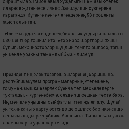
очраштылар. Район авыл хуҗалыгы һәм азык-төлек
идарәсе җитәкчесе Ильяс Заһидуллин сүзләренә
караганда, бүгенге көнгә чөгендернең 58 проценты
җыеп алынган.
- Әлеге кырда чөгендернең биологик уңдырышлылыгы
680 центнер тәшкил итә. Әгәр һава шартлары яхшы
булып, механизаторлар шундый темпта эшләсә, тагын
ун көндә уракны тәмамлыйбыз, - диде ул.
Президент иң элек төзелеш эшләренең барышына,
республикакүләм программаларның үтәлешенә,
гомумән, кышка әзерлек буенча төп мәсьәләләргә
тукталды. - Күргәнебезчә, сездә эш оешкан төстә бара.
Иң мөһиме уңышны сыйфатлы итеп җыеп алу. Шулай
ук техниканы яңарту өстендә дә эшлисе бар икәнен дә
ассызыклады республика башлыгы. Тырыш һәм уңган
апаслыларга уңышлар теләде.