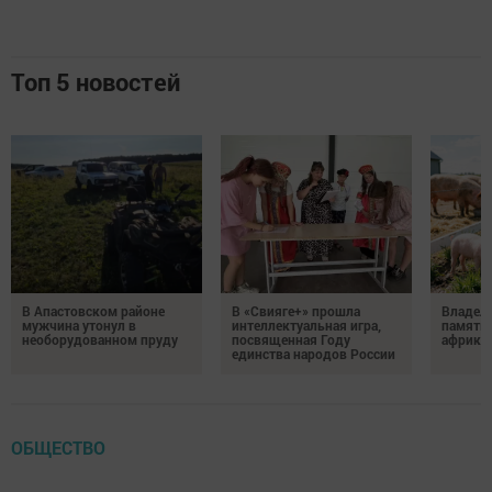
Топ 5 новостей
В Апастовском районе
В «Свияге+» прошла
Владель
мужчина утонул в
интеллектуальная игра,
памятка
необорудованном пруду
посвященная Году
африка
единства народов России
ОБЩЕСТВО