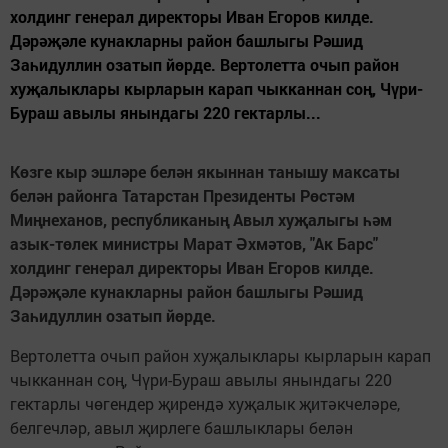
холдинг генерал директоры Иван Егоров килде.
Дәрәҗәле кунакларны район башлыгы Рәшид
Заһидуллин озатып йөрде. Вертолетта очып район
хуҗалыклары кырларын карап чыкканнан соң, Чүри-
Бураш авылы янындагы 220 гектарлы...
Көзге кыр эшләре белән якыннан танышу максаты
белән районга Татарстан Президенты Рөстәм
Миңнеханов, республиканың Авыл хуҗалыгы һәм
азык-төлек министры Марат Әхмәтов, "Ак Барс"
холдинг генерал директоры Иван Егоров килде.
Дәрәҗәле кунакларны район башлыгы Рәшид
Заһидуллин озатып йөрде.
Вертолетта очып район хуҗалыклары кырларын карап
чыкканнан соң, Чүри-Бураш авылы янындагы 220
гектарлы чөгендер җирендә хуҗалык җитәкчеләре,
белгечләр, авыл җирлеге башлыклары белән