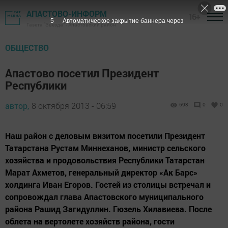
АПАСТОВО-ИНФОРМ
16+
4
Автоматическое закрытие баннера через
Газета "Звезда" - Апастовский район
ОБЩЕСТВО
Апастово посетил Президент
Республики
автор,
8 октября 2013 - 06:59
693
0
0
Наш район с деловым визитом посетили Президент
Татарстана Рустам Миннеханов, министр сельского
хозяйства и продовольствия Республики Татарстан
Марат Ахметов, генеральный директор «Ак Барс»
холдинга Иван Егоров. Гостей из столицы встречал и
сопровождал глава Апастовского муниципального
района Рашид Загидуллин. Гюзель Хилавиева. После
облета на вертолете хозяйств района, гости