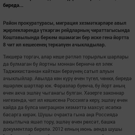
биредә...
Район прокуратурасы, миграция хезмәткәрләре авыл
җирлекләрендә үткәргән рейдларның чираттагысында
Коштавылында беркем яшәмәгән бер иске генә йортта
8 чит ил кешесенең теркәлүен ачыкладылар.
Тикшерә торгач, алар кеше рәтләп торырлык шарлары
да булмаган бу йортны моннан берничә ел элек
Таджикистаннан кайткан берәүнең сатып алуын
ачыклыйлар. Авылда көн күрү өчен түгел, чөнки, биредә
яшәрлек шартлар юк. Фаразлар буенча, бу йорт аның
өчен акча эшләү чыганагы булган. Хәзерге законнар
нигезендә, чит ил кешесенә Россиягә керү, эшләү өчен
кайда да булса миграцион хезмәттә махсус исәпкә
басарга кирәк. Шушы очракта гына аңа Россиядә
вакытлыча яшәп тору, эшләү өчен рөхсәт, башка
документлар бирелә. 2012 елның июнь аенда шушы