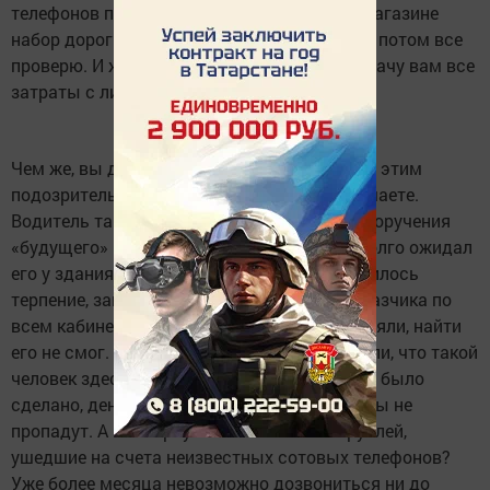
телефонов по 2-3 тысячи рублей, купите в магазине
набор дорогих продуктов, чеки сохраните, я потом все
проверю. И ждите меня, перед поездкой оплачу вам все
затраты с лихвой.
Чем же, вы думаете, закончилась история с этим
подозрительным клиентом? Правильно думаете.
Водитель такси, тщательно выполнив все поручения
«будущего» клиента, с чеками в кармане, долго ожидал
его у здания администрации. Когда закончилось
терпение, зашел в здание и стал искать заказчика по
всем кабинетам. И как вы уже наверное поняли, найти
его не смог. В администрации ему объяснили, что такой
человек здесь не работает. Только дело уже было
сделано, деньги потрачены. Ладно, продукты не
пропадут. А как вернуть более 10 тысяч рублей,
ушедшие на счета неизвестных сотовых телефонов?
Уже более месяца невозможно дозвониться ни до