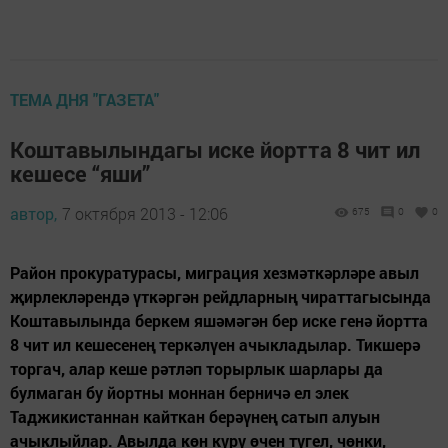
ТЕМА ДНЯ "ГАЗЕТА"
Коштавылындагы иске йортта 8 чит ил
кешесе “яши”
автор,
7 октября 2013 - 12:06
675
0
0
Район прокуратурасы, миграция хезмәткәрләре авыл
җирлекләрендә үткәргән рейдларның чираттагысында
Коштавылында беркем яшәмәгән бер иске генә йортта
8 чит ил кешесенең теркәлүен ачыкладылар. Тикшерә
торгач, алар кеше рәтләп торырлык шарлары да
булмаган бу йортны моннан берничә ел элек
Таджикистаннан кайткан берәүнең сатып алуын
ачыклыйлар. Авылда көн күрү өчен түгел, чөнки,