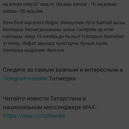
иң өлкән кияү 67 яшьтә. Иң яшь кәләш - 16, иң өлкән
кәләш - 65 яшьлек.
Кече Болгаер егете Илфат Фәйзуллин Урта Балтай кызы
Миләүшә Хөснетдинованы үзенә гомерлек яр итеп
сайлады. Алар 15 ноябрьдә Кызыл туйларын билгеләп
үттеләр. Илфат авылда тракторчы булып эшли,
Миләүшә мәдәният белгече.
Следите за самым важным и интересным в
Telegram-канале
Татмедиа
Читайте новости Татарстана в
национальном мессенджере MАХ:
https://max.ru/tatmedia