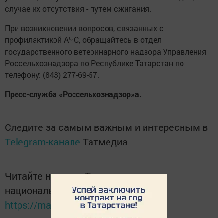
случае их отсутствия - путем сжигания.
При возникновении вопросов, связанных с
профилактикой АЧС, обращайтесь в отдел
государственного ветеринарного надзора Управления
Россельхознадзора по Республике Татарстан по
телефону: (843) 277-69-57.
Пресс-служба «Россельхознадзор»а.
Следите за самым важным и интересным в
Telegram-канале
Татмедиа
Читайте новости Татарстана в
национальном мессенджере MАХ:
https://max.ru/tatmedia