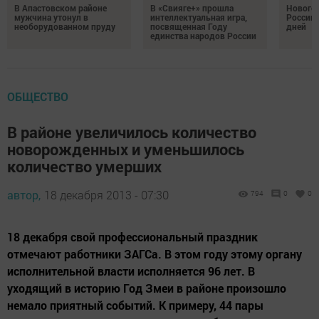
В Апастовском районе
В «Свияге+» прошла
Нового
мужчина утонул в
интеллектуальная игра,
России 
необорудованном пруду
посвященная Году
дней
единства народов России
ОБЩЕСТВО
В районе увеличилось количество
новорожденных и уменьшилось
количество умерших
автор,
18 декабря 2013 - 07:30
794
0
0
18 декабря свой профессиональный праздник
отмечают работники ЗАГСа. В этом году этому органу
исполнительной власти исполняется 96 лет. В
уходящий в историю Год Змеи в районе произошло
немало приятный событий. К примеру, 44 пары