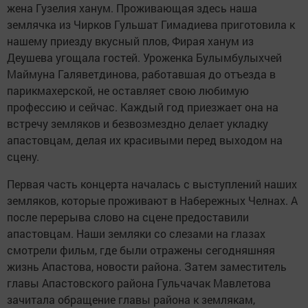
жена Гузелия ханум. Проживающая здесь наша
землячка из Чирков Гульшат Гимадиева приготовила к
нашему приезду вкусный плов, Фирая ханум из
Деушева угощала гостей. Уроженка Булымбулыхчей
Маймуна Галяветдинова, работавшая до отъезда в
парикмахерской, не оставляет свою любимую
профессию и сейчас. Каждый год приезжает она на
встречу земляков и безвозмездно делает укладку
апастовцам, делая их красивыми перед выходом на
сцену.
Первая часть концерта началась с выступлений наших
земляков, которые проживают в Набережных Челнах. А
после перерыва слово на сцене предоставили
апастовцам. Наши земляки со слезами на глазах
смотрели фильм, где были отражены сегодняшняя
жизнь Апастова, новости района. Затем заместитель
главы Апастовского района Гульчачак Мавлетова
зачитала обращение главы района к землякам,