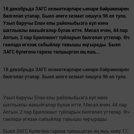
18 декабрьдә ЗАГС хезмәткәрләре һөнәри бәйрәмнәрен
билгеләп үтәләр. Быел әлеге хезмәт оешуга 96 ел тула.
Узып баручы Елан елы районыбызга күп кенә
шатлыклы вакыйгалар бүләк итте. Мисал өчен, 44 пар
Алтын, 2 пар Бриллиант туйларын билгеләп үттеләр. Өч
гаиләдә игезәк сабыйлар тавышы яңгырады. Быел
ЗАГС бүлегенә гариза тапшырган иң яшь...
18 декабрьд
ә
ЗАГС хезмәткәрләре һөнәри бәйрәмн
ә
рен
билгеләп үтәләр.
Быел әлеге хезмәт оешуга 96 ел тула.
Узып баручы Елан елы районыбызга күп кенә
шатлыклы вакыйгалар бүләк итте. Мисал өчен, 44 пар
Алтын, 2 пар Бриллиант туйларын билгеләп үттеләр. Өч
гаиләдә игезәк сабыйлар тавышы яңгырады.
Быел ЗАГС бүлегенә гариза тапшырган иң яшь кияү 17,