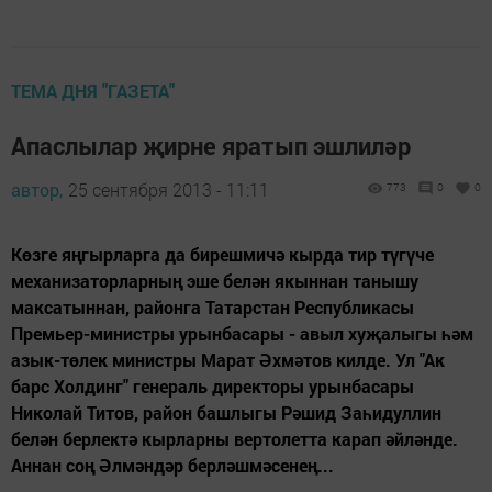
ТЕМА ДНЯ "ГАЗЕТА"
Апаслылар җирне яратып эшлиләр
автор,
25 сентября 2013 - 11:11
773
0
0
Көзге яңгырларга да бирешмичә кырда тир түгүче
механизаторларның эше белән якыннан танышу
максатыннан, районга Татарстан Республикасы
Премьер-министры урынбасары - авыл хуҗалыгы һәм
азык-төлек министры Марат Әхмәтов килде. Ул "Ак
барс Холдинг" генераль директоры урынбасары
Николай Титов, район башлыгы Рәшид Заһидуллин
белән берлектә кырларны вертолетта карап әйләнде.
Аннан соң Әлмәндәр берләшмәсенең...