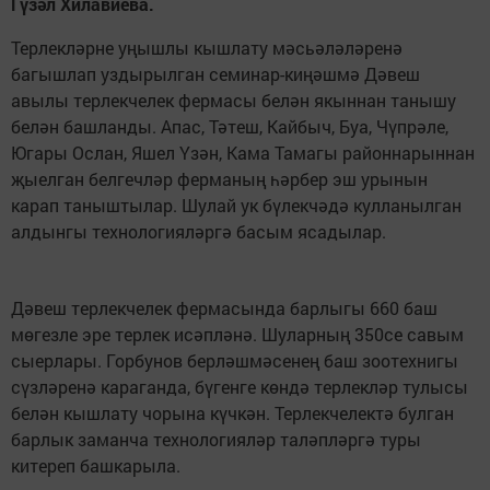
Гүзәл Хилавиева.
Терлекләрне уңышлы кышлату мәсьәләләренә
багышлап уздырылган семинар-киңәшмә Дәвеш
авылы терлекчелек фермасы белән якыннан танышу
белән башланды. Апас, Тәтеш, Кайбыч, Буа, Чүпрәле,
Югары Ослан, Яшел Үзән, Кама Тамагы районнарыннан
җыелган белгечләр ферманың һәрбер эш урынын
карап таныштылар. Шулай ук бүлекчәдә кулланылган
алдынгы технологияләргә басым ясадылар.
Дәвеш терлекчелек фермасында барлыгы 660 баш
мөгезле эре терлек исәпләнә. Шуларның 350се савым
сыерлары. Горбунов берләшмәсенең баш зоотехнигы
сүзләренә караганда, бүгенге көндә терлекләр тулысы
белән кышлату чорына күчкән. Терлекчелектә булган
барлык заманча технологияләр таләпләргә туры
китереп башкарыла.