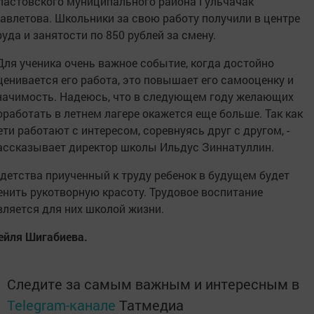
пастовского муниципального района Гульчачак
авлетова. Школьники за свою работу получили в центре
руда и занятости по 850 рублей за смену.
 Для ученика очень важное событие, когда достойно
ценивается его работа, это повышает его самооценку и
начимость. Надеюсь, что в следующем году желающих
оработать в летнем лагере окажется еще больше. Так как
ети работают с интересом, соревнуясь друг с другом, -
ассказывает директор школы Ильдус Зиннатуллин.
 детства приученный к труду ребенок в будущем будет
енить рукотворную красоту. Трудовое воспитание
вляется для них школой жизни.
ейля Шигабиева.
Следите за самым важным и интересным в
Telegram-канале
Татмедиа