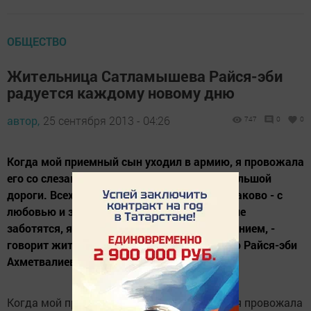
ОБЩЕСТВО
Жительница Сатламышева Райся-эби
радуется каждому новому дню
автор,
25 сентября 2013 - 04:26
747
0
0
Когда мой приемный сын уходил в армию, я провожала
его со слезами на глазах, шла следом до большой
дороги. Всех пятерых детей я растила одинаково - с
любовью и заботой. Сейчас вот дети обо мне
заботятся, я окружена их любовью и вниманием, -
говорит жительница деревни Сатламышево Райся-эби
Ахметвалиева. На...
Когда мой приемный сын уходил в армию, я провожала