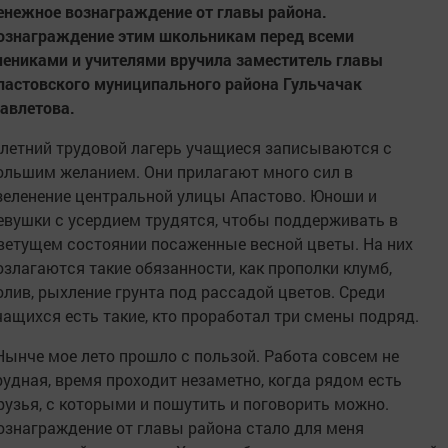
енежное вознаграждение от главы района.
ознаграждение этим школьникам перед всеми
чениками и учителями вручила заместитель главы
пастовского муниципального района Гульчачак
авлетова.
 летний трудовой лагерь учащиеся записываются с
ольшим желанием. Они прилагают много сил в
зеленение центральной улицы Апастово. Юноши и
евушки с усердием трудятся, чтобы поддерживать в
ветущем состоянии посаженные весной цветы. На них
озлагаются такие обязанности, как прополки клумб,
олив, рыхление грунта под рассадой цветов. Среди
чащихся есть такие, кто проработал три смены подряд.
 Нынче мое лето прошло с пользой. Работа совсем не
рудная, время проходит незаметно, когда рядом есть
рузья, с которыми и пошутить и поговорить можно.
ознаграждение от главы района стало для меня