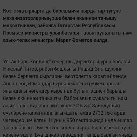
Көзге яңгырларга да бирешмичә кырда тир түгүче
механизаторларның эше белән якыннан танышу
максатыннан, районга Татарстан Республикасы
Премьер-министры урынбасары - авыл хуҗалыгы һәм
азык-төлек министры Марат Әхмәтов килде.
Ул "Ак барс Холдинг" генераль директоры урынбасары
Николай Титов, район башлыгы Рәшид Заһидуллин
белән берлектә кырларны вертолетта карап әйләнде.
Аннан соң Әлмәндәр берләшмәсенең Әҗем авылы
янындагы чөгендер кырында булып, эшнең барышы
белән якыннан танышты. Район авыл хуҗалыгы һәм
азык-төлек идарәсе җитәкчесе Ильяс Заһидуллин
сүзләренә караганда, агымдагы елда 2732 гектарда
чөгендер чәчелгән. Шуның 950 гектарында инде эшләр
төгәлләнгән. - Бүгенгесе көндә кырда биш агрегат тулы
көченә эшли. Буа шикәр заводына тапшырылган уңыш