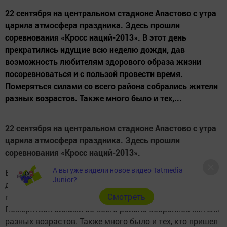
22 сентября на центральном стадионе Апастово с утра
царила атмосфера праздника. Здесь прошли
соревнования «Кросс наций-2013». В этот день
прекратились идущие всю неделю дожди, дав
возможность любителям здорового образа жизни
посоревноваться и с пользой провести время.
Померяться силами со всего района собрались жители
разных возрастов. Также много было и тех,...
22 сентября на центральном стадионе Апастово с утра
царила атмосфера праздника. Здесь прошли
соревнования «Кросс наций-2013».
А вы уже видели новое видео Tatmedia
В этот день прекратились идущие всю неделю дожди,
Junior?
дав возможность любителям здорового образа жизни
Cмотреть
посоревноваться и с пользой провести время.
Померяться силами со всего района собрались жители
разных возрастов. Также много было и тех, кто пришел