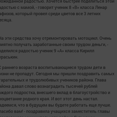
еожиданной радостью. Хочется быстрее поделиться этой
адостью с мамой, - говорит ученик 8 «В» класса Ленар
афизов, который провел среди цветов все 3 летних
есяца.
 На эти средства хочу отремонтировать мотоцикл. Очень
риятно получать заработанные своим трудом деньги, -
оделился радостью ученик 9 «А» класса Кирилл
ураськин.
 С раннего возраста воспитывающиеся трудом дети в
изни не пропадут. Сегодня мы пришли поздравить самых
тарательных и трудолюбивых учеников района. Глава
айона давал слово вознаградить тысячей рублей
аждого подростка, внесшего вклад в благоустройство и
роцветание родного края. И вот этот день настал.
адеемся, что в будущем вы будете работать еще лучше.
пасибо вам! - поздравила учащихся заместитель главы