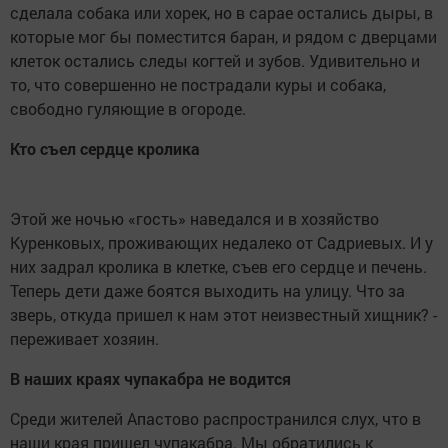
сделала собака или хорек, но в сарае остались дыры, в
которые мог бы поместится баран, и рядом с дверцами
клеток остались следы когтей и зубов. Удивительно и
то, что совершенно не пострадали куры и собака,
свободно гуляющие в огороде.
Кто съел сердце кролика
Этой же ночью «гость» наведался и в хозяйство
Куренковых, проживающих недалеко от Садриевых. И у
них задрал кролика в клетке, съев его сердце и печень.
Теперь дети даже боятся выходить на улицу. Что за
зверь, откуда пришел к нам этот неизвестный хищник? -
переживает хозяин.
В наших краях чупакабра не водится
Среди жителей Апастово распространился слух, что в
наши края пришел чупакабра. Мы обратились к