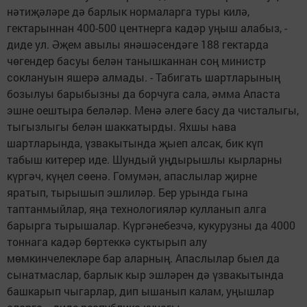
нәтиҗәләре дә барлык нормаларга туры килә,
гектарыннан 400-500 центнерга кадәр уңыш алабыз, -
диде ул. Әҗем авылы янәшәсендәге 188 гектарда
чөгендер басуы белән танышканнан соң министр
соклануын яшерә алмады. - Табигать шартларының
бозылуы барыбызны да борчуга сала, әмма Апаста
эшне оештыра беләләр. Менә әлеге басу да чисталыгы,
тыгызлыгы белән шаккатырды. Яхшы һава
шартларында, үзвакытында җыеп алсак, бик күп
табыш китерер иде. Шундый уңдырышлы кырларны
күргәч, күңел сөенә. Гомумән, апаслылар җирне
яратып, тырышып эшлиләр. Бер урында гына
таптанмыйлар, яңа технологияләр кулланып алга
барырга тырышалар. Күргәнебезчә, кукурузны да 4000
тоннага кадәр бөртеккә суктырып алу
мөмкинчелекләре бар аларның. Апаслылар быел да
сынатмаслар, барлык кыр эшләрен дә үзвакытында
башкарып чыгарлар, дип ышанып калам, уңышлар