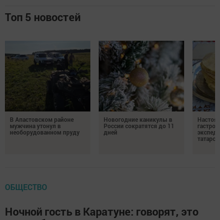
Топ 5 новостей
В Апастовском районе
Новогодние каникулы в
Настоя
мужчина утонул в
России сократятся до 11
гастро
необорудованном пруду
дней
экспеди
татарск
ОБЩЕСТВО
Ночной гость в Каратуне: говорят, это