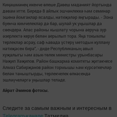
Киңәшмәнең икенче өлеше Дәвеш мәдәният йортында
дәвам итте. Биредә 8 айлык эшчәнлеккә һәм семинар
эшенә йомгаклар ясалды, нәтиҗәләр яңгырады. - Зона
буенча кимчелекләр дә бар, шулай ук уңышлар да
сөендерә. Апас районы кышлату чорына аеруча зур
әзерлектә керүе белән аерылып тора. Яңа токымлы
терлекләр асрау, саф һавада үстерү методын куллану
нәтиҗәсен бирә", - диде Республиканың авыл
хуҗалыгы һәм азык-төлек министры урынбасары
Нәҗип Хәҗипов. Район башкарма комитеты җитәкчесе
Алмаз Сабирҗанов район тормышы һәм күрсәткечләр
белән таныштырды, терлекчелек өлкәсендә
эшләүчеләргә уңышлар теләде.
Айрат Әминов фотосы.
Следите за самым важным и интересным в
Telegram-канале
Татмедиа