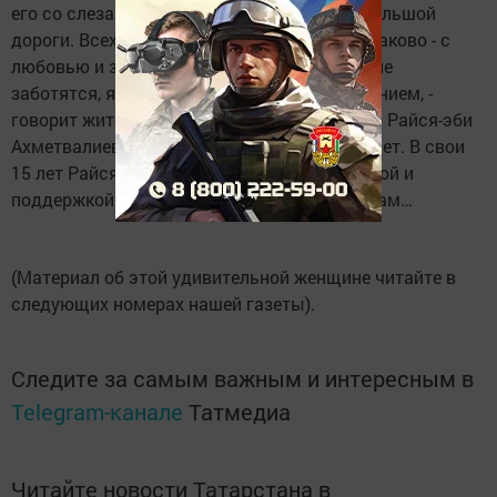
его со слезами на глазах, шла следом до большой
дороги. Всех пятерых детей я растила одинаково - с
любовью и заботой. Сейчас вот дети обо мне
заботятся, я окружена их любовью и вниманием, -
говорит жительница деревни Сатламышево Райся-эби
Ахметвалиева. На днях ей исполнилось 90 лет. В свои
15 лет Райся нашла в себе силы стать опорой и
поддержкой осиротевшим братьям и сестрам…
(Материал об этой удивительной женщине читайте в
следующих номерах нашей газеты).
Следите за самым важным и интересным в
Telegram-канале
Татмедиа
Читайте новости Татарстана в