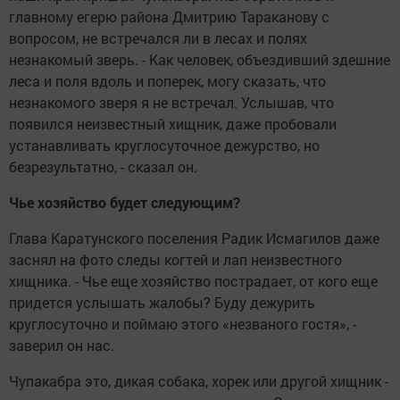
главному егерю района Дмитрию Тараканову с
вопросом, не встречался ли в лесах и полях
незнакомый зверь. - Как человек, объездивший здешние
леса и поля вдоль и поперек, могу сказать, что
незнакомого зверя я не встречал. Услышав, что
появился неизвестный хищник, даже пробовали
устанавливать круглосуточное дежурство, но
безрезультатно, - сказал он.
Чье хозяйство будет следующим?
Глава Каратунского поселения Радик Исмагилов даже
заснял на фото следы когтей и лап неизвестного
хищника. - Чье еще хозяйство пострадает, от кого еще
придется услышать жалобы? Буду дежурить
круглосуточно и поймаю этого «незваного гостя», -
заверил он нас.
Чупакабра это, дикая собака, хорек или другой хищник -