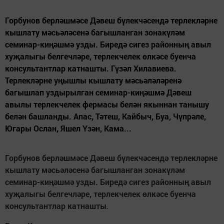
Горбунов берләшмәсе Дәвеш бүлекчәсендә терлекләрне
кышлату мәсьәләсенә багышланган зонакүләм
семинар-киңәшмә узды. Биредә сигез районның авыл
хуҗалыгы белгечләре, терлекчелек өлкәсе буенча
консультантлар катнашты. Гүзәл Хилавиева.
Терлекләрне уңышлы кышлату мәсьәләләренә
багышлап уздырылган семинар-киңәшмә Дәвеш
авылы терлекчелек фермасы белән якыннан танышу
белән башланды. Апас, Тәтеш, Кайбыч, Буа, Чүпрәле,
Югары Ослан, Яшел Үзән, Кама...
Горбунов берләшмәсе Дәвеш бүлекчәсендә терлекләрне
кышлату мәсьәләсенә багышланган зонакүләм
семинар-киңәшмә узды. Биредә сигез районның авыл
хуҗалыгы белгечләре, терлекчелек өлкәсе буенча
консультантлар катнашты
.