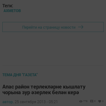
Теги:
АХМЕТОВ
Перейти на страницу новости
ТЕМА ДНЯ "ГАЗЕТА"
Апас район терлекләрне кышлату
чорына зур әзерлек белән керә
автор,
25 сентября 2013 - 05:21
778
0
0