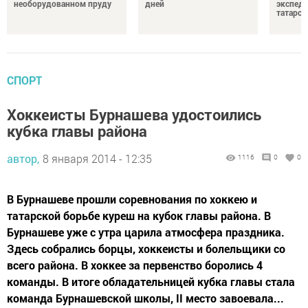
необорудованном пруду
дней
экспеди
татарск
СПОРТ
Хоккеисты Бурнашева удостоились
кубка главы района
автор,
8 января 2014 - 12:35
1116
0
0
В Бурнашеве прошли соревнования по хоккею и
татарской борьбе куреш на кубок главы района. В
Бурнашеве уже с утра царила атмосфера праздника.
Здесь собрались борцы, хоккеисты и болельщики со
всего района. В хоккее за первенство боролись 4
команды. В итоге обладательницей кубка главы стала
команда Бурнашевской школы, II место завоевала...