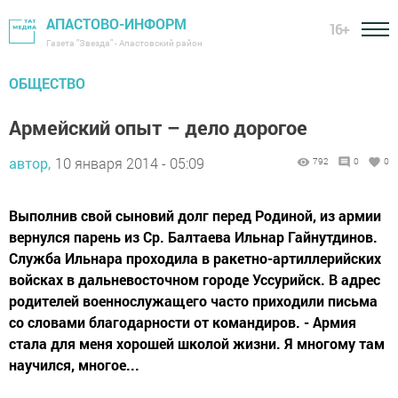
АПАСТОВО-ИНФОРМ
16+
Газета "Звезда" - Апастовский район
ОБЩЕСТВО
Армейский опыт – дело дорогое
автор,
10 января 2014 - 05:09
792
0
0
Выполнив свой сыновий долг перед Родиной, из армии
вернулся парень из Ср. Балтаева Ильнар Гайнутдинов.
Служба Ильнара проходила в ракетно-артиллерийских
войсках в дальневосточном городе Уссурийск. В адрес
родителей военнослужащего часто приходили письма
со словами благодарности от командиров. - Армия
стала для меня хорошей школой жизни. Я многому там
научился, многое...