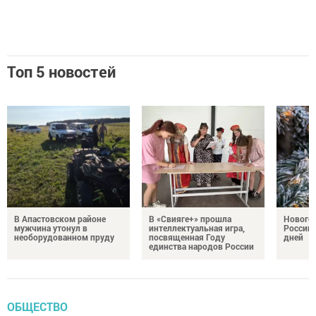
Топ 5 новостей
В Апастовском районе
В «Свияге+» прошла
Нового
мужчина утонул в
интеллектуальная игра,
России 
необорудованном пруду
посвященная Году
дней
единства народов России
ОБЩЕСТВО