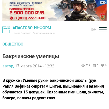
АПАСТОВО-ИНФОРМ
16+
Газета "Звезда" - Апастовский район
ОБЩЕСТВО
Бакрчинские умелицы
автор,
17 марта 2014 - 12:32
759
0
0
В кружке «Умелые руки» Бакрчинской школы (рук.
Раиля Вафина) секретам шитья, вышивания и вязания
обучаются 15 девушек. Связанные ими шали, жилеты,
болеро, паласы радуют глаз.