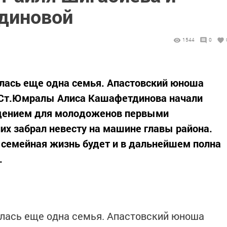
диновой
1544
0
алась еще одна семья. Апастовский юноша
 Ст.Юмралы Алиса Кашафетдинова начали
едением для молодоженов первыми
них забрал невесту на машине главы района.
 семейная жизнь будет и в дальнейшем полна
.
алась еще одна семья. Апастовский юноша