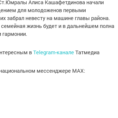
 Ст.Юмралы Алиса Кашафетдинова начали
дением для молодоженов первыми
их забрал невесту на машине главы района.
 семейная жизнь будет и в дальнейшем полна
и гармонии.
интересным в
Telegram-канале
Татмедиа
в национальном мессенджере MАХ: