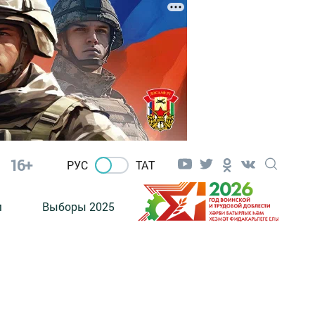
16+
РУС
ТАТ
м
Выборы 2025