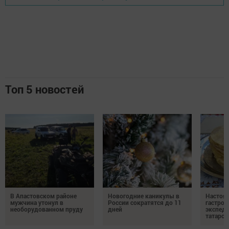
Топ 5 новостей
В Апастовском районе
Новогодние каникулы в
Настоя
мужчина утонул в
России сократятся до 11
гастро
необорудованном пруду
дней
экспеди
татарск