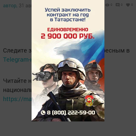
автор,
31 августа 2012 - 17:55
0
0
0
Следите за самым важным и интересным в
Telegram-канале
Татмедиа
Читайте новости Татарстана в
национальном мессенджере MАХ:
https://max.ru/tatmedia