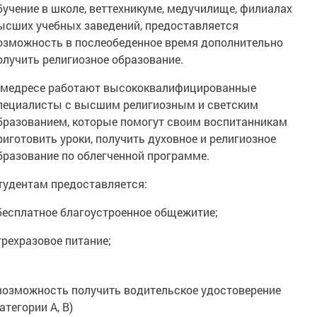
бучение в школе, веттехникуме, медучилище, филиалах
ысших учебных заведений, предоставляется
озможность в послеобеденное время дополнительно
олучить религиозное образование.
 медресе работают высококвалифицированные
пециалисты с высшим религиозным и светским
бразованием, которые помогут своим воспитанникам
риготовить уроки, получить духовное и религиозное
бразование по облегченной программе.
тудентам предоставляется:
 бесплатное благоустроенное общежитие;
 трехразовое питание;
 возможность получить водительское удостоверение
категории А, В)