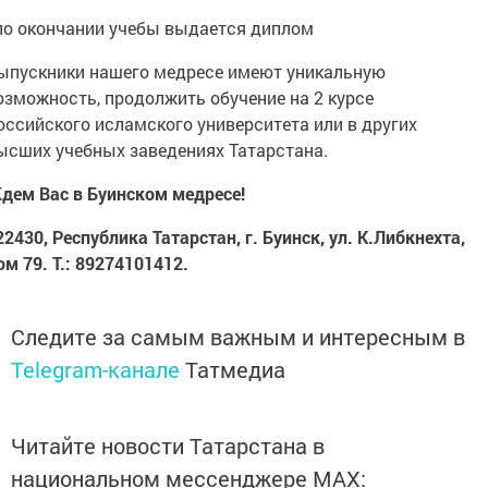
 по окончании учебы выдается диплом
ыпускники нашего медресе имеют уникальную
озможность, продол­жи­ть обучение на 2 курсе
оссийского исламского университета или в других
ысших учебных заведениях Татарстана.
дем Вас в Буинском медресе!
22430, Республика Татарстан, г. Буинск, ул. К.Либкнехта,
ом 79. Т.: 89274101412.
Следите за самым важным и интересным в
Telegram-канале
Татмедиа
Читайте новости Татарстана в
национальном мессенджере MАХ: