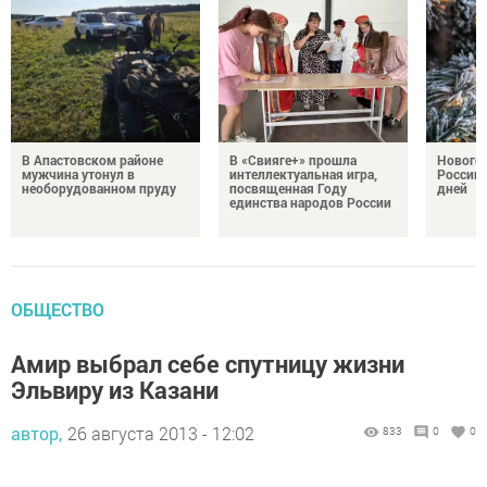
В Апастовском районе
В «Свияге+» прошла
Нового
мужчина утонул в
интеллектуальная игра,
России 
необорудованном пруду
посвященная Году
дней
единства народов России
ОБЩЕСТВО
Амир выбрал себе спутницу жизни
Эльвиру из Казани
автор,
26 августа 2013 - 12:02
833
0
0