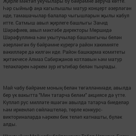
Җирле мәктәп укучылары бу бәйрәмне аеруча көтте.
Һәр сыйныф аңа кагылышлы матур концерт әзерләгән
иде, тамашачылар балалар чыгышларын җылы кабул
итте. Сатмыш авыл җирлеге башлыгы Заһид
Шәрәфиев, авыл мәктәбе директоры Мөршидә
Шәрәфуллина һәм укытучылар башлангычы белән
әзерләнгән бу бәйрәмне күрергә район хакимияте
вәкилләре дә килгән иде. Район башкарма комитеты
җитәкчесе Алмаз Сабирҗанов котлавын һәм матур
теләкләрен һәркем зур игътибар белән тыңлады.
Май чабу бәйрәме моның белән төгәлләнмәде, авылда
бер үк вакытта "Мин татарча беләм" акциясе дә үтте.
Күпләп рус милләте яшәгән авылда татарча биеделәр
һәм иркенләп сөйләштеләр, төрле конкурс-
викториналарда һәркем бик теләп катнашты, бүләк
алды.