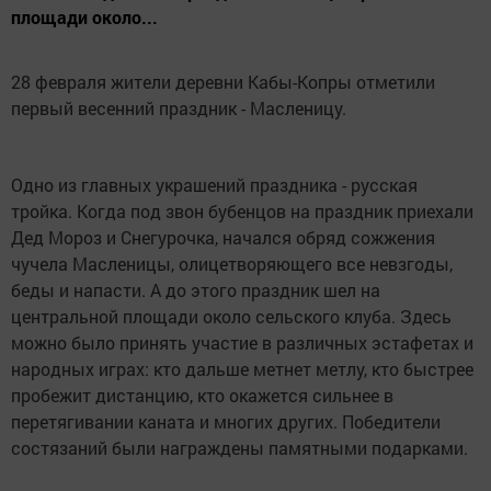
площади около...
28 февраля жители деревни Кабы-Копры отметили
первый весенний праздник - Масленицу.
Одно из главных украшений праздника - русская
тройка. Когда под звон бубенцов на праздник приехали
Дед Мороз и Снегурочка, начался обряд сожжения
чучела Масленицы, олицетворяющего все невзгоды,
беды и напасти. А до этого праздник шел на
центральной площади около сельского клуба. Здесь
можно было принять участие в различных эстафетах и
народных играх: кто дальше метнет метлу, кто быстрее
пробежит дистанцию, кто окажется сильнее в
перетягивании каната и многих других. Победители
состязаний были награждены памятными подарками.