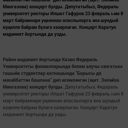
Мингазова) концерт булды. Депутатыбыз, Федераль
университет ректоры Илшат Гафуров 23 февраль һәм 8
март бәйрәмнәре уңаеннан апаслыларга әнә шундый
күңелле бәйрәм бүләге хәзерләгән. Концерт Каратун
мәдәният йортында да узды.
Район мәдәният йортында Казан Федераль
Университеты филиалларында белем алучы сәнгатькә
гашыйк студентлар катнашында "Барысы да
мәхәббәттән башлана" дип исемләнгән (җит. Зөләйха
Мингазова) концерт булды.
Депутатыбыз, Федераль
университет ректоры Илшат Гафуров 23 февраль һәм 8
март бәйрәмнәре уңаеннан апаслыларга әнә шундый
күңелле бәйрәм бүләге хәзерләгән. Концерт Каратун
мәдәният йортында да узды.