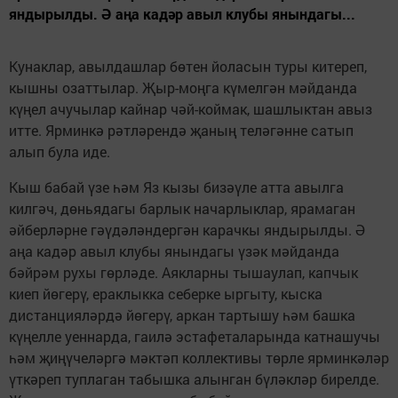
яндырылды. Ә аңа кадәр авыл клубы янындагы...
Кунаклар, авылдашлар бөтен йоласын туры китереп,
кышны озаттылар. Җыр-моңга күмелгән мәйданда
күңел ачучылар кайнар чәй-коймак, шашлыктан авыз
итте. Ярминкә рәтләрендә җаның теләгәнне сатып
алып була иде.
Кыш бабай үзе һәм Яз кызы бизәүле атта авылга
килгәч, дөньядагы барлык начарлыклар, ярамаган
әйберләрне гәүдәләндергән карачкы яндырылды. Ә
аңа кадәр авыл клубы янындагы үзәк мәйданда
бәйрәм рухы гөрләде. Аякларны тышаулап, капчык
киеп йөгерү, ераклыкка себерке ыргыту, кыска
дистанцияләрдә йөгерү, аркан тартышу һәм башка
күңелле уеннарда, гаилә эстафеталарында катнашучы
һәм җиңүчеләргә мәктәп коллективы төрле ярминкәләр
үткәреп туплаган табышка алынган бүләкләр бирелде.