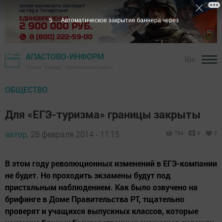
4
Автоматическое закрытие баннера через
АПАСТОВО-ИНФОРМ
16+
Газета "Звезда" - Апастовский район
ОБЩЕСТВО
Для «ЕГЭ-туризма» границы закрыты
автор,
28 февраля 2014 - 11:15
754
0
0
В этом году революционных изменений в ЕГЭ-компании
не будет. Но проходить экзамены будут под
пристальным наблюдением. Как было озвучено на
брифинге в Доме Правительства РТ, тщательно
проверят и учащихся выпускных классов, которые