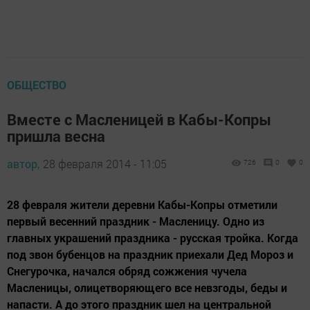
ОБЩЕСТВО
Вместе с Масленицей в Кабы-Копры
пришла весна
автор,
28 февраля 2014 - 11:05
726
0
0
28 февраля жители деревни Кабы-Копры отметили
первый весенний праздник - Масленицу. Одно из
главных украшений праздника - русская тройка. Когда
под звон бубенцов на праздник приехали Дед Мороз и
Снегурочка, начался обряд сожжения чучела
Масленицы, олицетворяющего все невзгоды, беды и
напасти. А до этого праздник шел на центральной