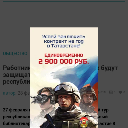
ОБЩЕСТВО
Работники школьных библиотек будут
защищать честь района в
республиканском конкурсе
автор,
28 февраля 2014 - 07:07
810
0
0
27 февраля в райцентре прошел отборочный тур
республиканского конкурса «Лучший школьный
библиотекарь - 2014», в котором приняли участие 8