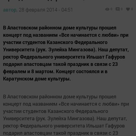
автор,
28 февраля 2014 - 04:51
0
0
0
В Апастовском районном доме культуры прошел
концерт под названием «Все начинается с любви» при
участии студентов Казанского Федерального
Университета (рук. Зулейха Мингазова). Наш депутат,
ректор Федерального университета Ильшат Гафуров
подарил апастовцам такой праздник в связи с 23
февралем и 8 мартом. Концерт состоялся и в
Каратунском доме культуры.
В Апастовском районном доме культуры прошел
концерт под названием «Все начинается с любви» при
участии студентов Казанского Федерального
Университета (рук. Зулейха Мингазова). Наш депутат,
ректор Федерального университета Ильшат Гафуров
подарил апастовцам такой праздник в связи с 23