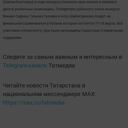
(Малые Болгояры) в ходе конкурса показали свои знания и умения в
десяти различных номинациях. Победители районного этапа конкурса
Венера Сафина, Гульназ Галиева и Алсу Шайхетдинова поедут на
финальные соревнования в Казани, которые состоятся 17-18 марта. Все
участники отборочного тура были награждены Грамотами и памятными
подарками.
Следите за самым важным и интересным в
Telegram-канале
Татмедиа
Читайте новости Татарстана в
национальном мессенджере MАХ:
https://max.ru/tatmedia