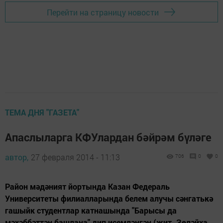
Перейти на страницу новости
ТЕМА ДНЯ "ГАЗЕТА"
Апаслыларга КФУлардан бәйрәм бүләге
автор,
27 февраля 2014 - 11:13
706
0
0
Район мәдәният йортында Казан Федераль
Университеты филиалларында белем алучы сәнгатькә
гашыйк студентлар катнашында "Барысы да
мәхәббәттән башлана" дип исемләнгән (җит. Зөләйха