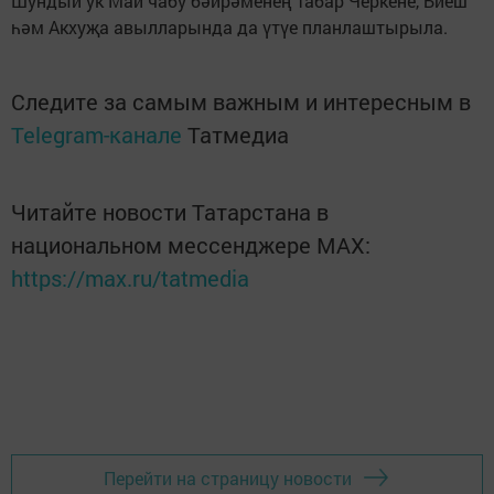
Шундый ук Май чабу бәйрәменең Табар Черкене, Биеш
һәм Акхуҗа авылларында да үтүе планлаштырыла.
Следите за самым важным и интересным в
Telegram-канале
Татмедиа
Читайте новости Татарстана в
национальном мессенджере MАХ:
https://max.ru/tatmedia
Перейти на страницу новости