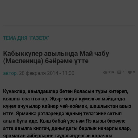
ТЕМА ДНЯ "ГАЗЕТА"
Кабыккүпер авылында Май чабу
(Масленица) бәйрәме үтте
автор,
28 февраля 2014 - 11:00
919
0
0
Кунаклар, авылдашлар бөтен йоласын туры китереп,
кышны озаттылар. Җыр-моңга күмелгән мәйданда
күңел ачучылар кайнар чәй-коймак, шашлыктан авыз
итте. Ярминкә рәтләрендә җаның теләгәнне сатып
алып була иде. Кыш бабай үзе һәм Яз кызы бизәүле
атта авылга килгәч, дөньядагы барлык начарлыклар,
ярамаган әйберләрне гәүдәләндергән карачкы