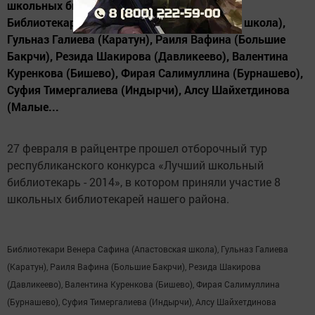
школьных библиотекарей нашего района.
Библиотекари Венера Сафина (Апастовская школа),
Гульназ Галиева (Каратун), Раиля Вафина (Большие
Бакрчи), Резида Шакирова (Давликеево), Валентина
Куренкова (Бишево), Фирая Салимуллина (Бурнашево),
Суфия Тимергалиева (Индырчи), Алсу Шайхетдинова
(Малые...
27 февраля в райцентре прошел отборочный тур
республиканского конкурса «Лучший школьный
библиотекарь - 2014», в котором приняли участие 8
школьных библиотекарей нашего района.
Библиотекари Венера Сафина (Апастовская школа), Гульназ Галиева
(Каратун), Раиля Вафина (Большие Бакрчи), Резида Шакирова
(Давликеево), Валентина Куренкова (Бишево), Фирая Салимуллина
(Бурнашево), Суфия Тимергалиева (Индырчи), Алсу Шайхетдинова