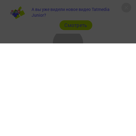
А вы уже видели новое видео Tatmedia
Junior?
Cмотреть
Главная
Фотогалереи
Опросы
Актуальное видео