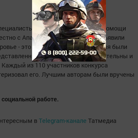
пециалисты отделения социальной помощи
местно с Апастовским колледжем объявили
овье - это основа счастья!». 8 апреля были
редставленные работы были содержательны и
 Каждый из 110 участников конкурса
ктеризовал его. Лучшим авторам были вручены
 социальной работе.
интересным в
Telegram-канале
Татмедиа