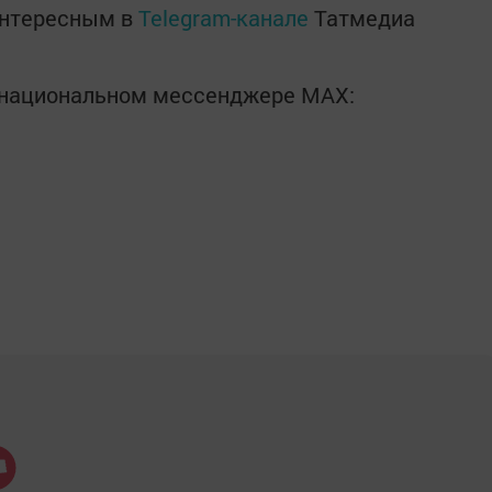
интересным в
Telegram-канале
Татмедиа
в национальном мессенджере MАХ: