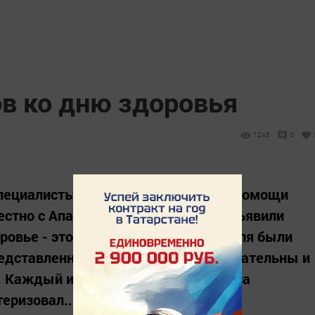
ов ко дню здоровья
1245
0
пециалисты отделения социальной помощи
местно с Апастовским колледжем объявили
ровье - это основа счастья!». 8 апреля были
редставленные работы были содержательны и
 Каждый из 110 участников конкурса
теризовал...