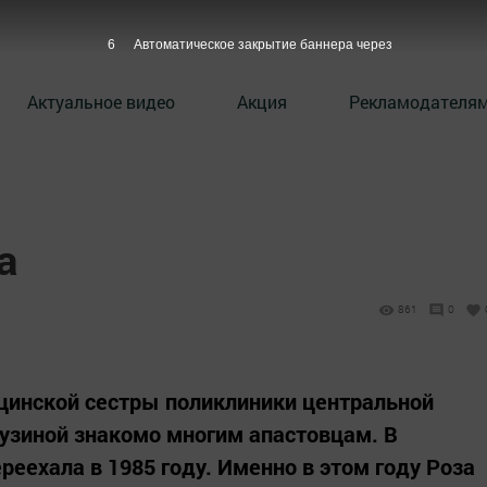
5
Автоматическое закрытие баннера через
Актуальное видео
Акция
Рекламодателя
а
861
0
цинской сестры поликлиники центральной
узиной знакомо многим апастовцам. В
еехала в 1985 году. Именно в этом году Роза