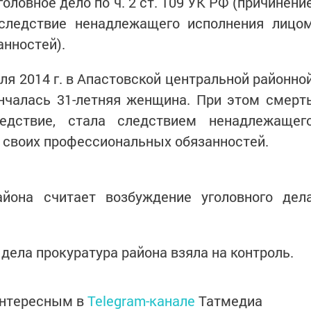
оловное дело по ч. 2 ст. 109 УК РФ (причинени
следствие ненадлежащего исполнения лицо
нностей).
ля 2014 г. в Апастовской центральной районно
нчалась 31-летняя женщина. При этом смерт
ледствие, стала следствием ненадлежащег
 своих профессиональных обязанностей.
айона считает возбуждение уголовного дел
дела прокуратура района взяла на контроль.
интересным в
Telegram-канале
Татмедиа