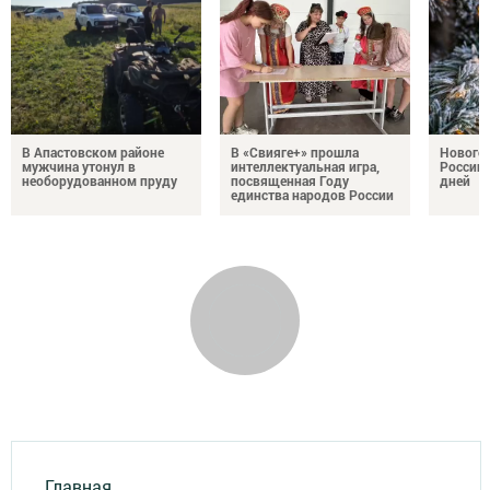
В Апастовском районе
В «Свияге+» прошла
Нового
мужчина утонул в
интеллектуальная игра,
России 
необорудованном пруду
посвященная Году
дней
единства народов России
Главная