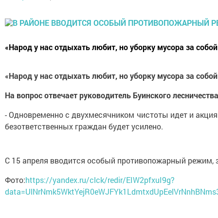
«Народ у нас отдыхать любит, но уборку мусора за собо
«Народ у нас отдыхать любит, но уборку мусора за собо
На вопрос отвечает руководитель Буинского лесничества
- Одновременно с двухмесячником чистоты идет и акция 
безответственных граждан будет усилено.
С 15 апреля вводится особый противопожарный режим, з
Фото:
https://yandex.ru/clck/redir/EIW2pfxuI9g?
data=UlNrNmk5WktYejR0eWJFYk1LdmtxdUpEelVrNnhBN