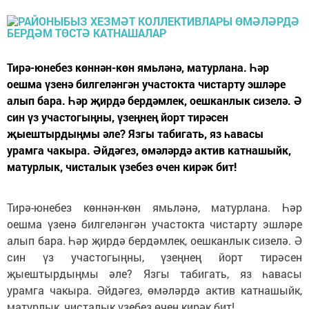
Тирә-юнебез көннән-көн ямьләнә, матурлана. Һәр
оешма үзенә билгеләнгән участокта чистарту эшләре
алып бара. Һәр җирдә бердәмлек, оешканлык сизелә. Ә
син үз участогыңны, үзеңнең йорт тирәсен
җыештырдыңмы әле? Язгы табигать, яз һавасы
урамга чакыра. Әйдәгез, өмәләрдә актив катнашыйк,
матурлык, чисталык үзебез өчен кирәк бит!
Тирә-юнебез көннән-көн ямьләнә, матурлана. Һәр
оешма үзенә билгеләнгән участокта чистарту эшләре
алып бара. Һәр җирдә бердәмлек, оешканлык сизелә. Ә
син үз участогыңны, үзеңнең йорт тирәсен
җыештырдыңмы әле? Язгы табигать, яз һавасы
урамга чакыра. Әйдәгез, өмәләрдә актив катнашыйк,
матурлык, чисталык үзебез өчен кирәк бит!