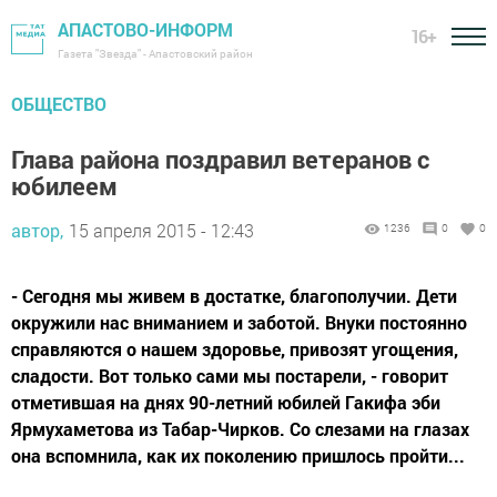
АПАСТОВО-ИНФОРМ
16+
Газета "Звезда" - Апастовский район
ОБЩЕСТВО
Глава района поздравил ветеранов с
юбилеем
автор,
15 апреля 2015 - 12:43
1236
0
0
- Сегодня мы живем в достатке, благополучии. Дети
окружили нас вниманием и заботой. Внуки постоянно
справляются о нашем здоровье, привозят угощения,
сладости. Вот только сами мы постарели, - говорит
отметившая на днях 90-летний юбилей Гакифа эби
Ярмухаметова из Табар-Чирков. Со слезами на глазах
она вспомнила, как их поколению пришлось пройти...