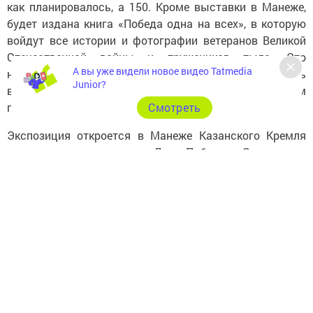
как планировалось, а 150. Кроме выставки в Манеже,
будет издана книга «Победа одна на всех», в которую
войдут все истории и фотографии ветеранов Великой
Отечественной войны и тружеников тыла. Это
А вы уже видели новое видео Tatmedia
некоммерческий проект. Книгу планируется передать
Junior?
во все библиотеки, музеи и школы Татарстана, семьям
героев проекта.
Cмотреть
Экспозиция откроется в Манеже Казанского Кремля
накануне празднования Дня Победы. Затем она
побывает в городах и районах Татарстана, где живут
ветераны - герои проекта, - сообщает информационный
центр территориального отдела партии «Единая
Россия».
Следите за самым важным и интересным в
Telegram-канале
Татмедиа