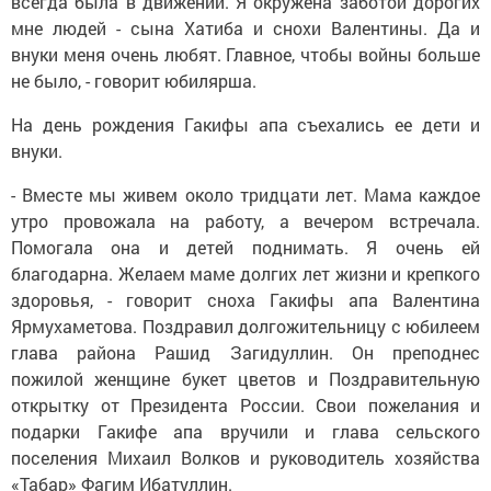
всегда была в движении. Я окружена заботой дорогих
мне людей - сына Хатиба и снохи Валентины. Да и
внуки меня очень любят. Главное, чтобы войны больше
не было, - говорит юбилярша.
На день рождения Гакифы апа съехались ее дети и
внуки.
- Вместе мы живем около тридцати лет. Мама каждое
утро провожала на работу, а вечером встречала.
Помогала она и детей поднимать. Я очень ей
благодарна. Желаем маме долгих лет жизни и крепкого
здоровья, - говорит сноха Гакифы апа Валентина
Ярмухаметова. Поздравил долгожительницу с юбилеем
глава района Рашид Загидуллин. Он преподнес
пожилой женщине букет цветов и Поздравительную
открытку от Президента России. Свои пожелания и
подарки Гакифе апа вручили и глава сельского
поселения Михаил Волков и руководитель хозяйства
«Табар» Фагим Ибатуллин.