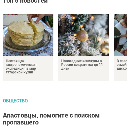
Топ 5 новостей
Настоящая
Новогодние каникулы в
В селе 
гастрономическая
России сократятся до 11
семейн
экспедиция в мир
дней
дискот
татарской кухни
ОБЩЕСТВО
Апастовцы, помогите с поиском
пропавшего