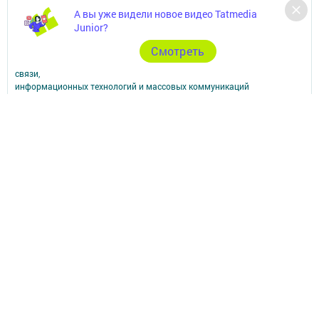
редакций СМИ.
А вы уже видели новое видео Tatmedia
При поддержке Республиканского агентства по печати и массовым
Junior?
коммуникациям.
Наименование СМИ: Апастово-информ
Cмотреть
СМИ зарегистрировано Федеральной службой по надзору в сфере
связи,
информационных технологий и массовых коммуникаций
запись о регистрации СМИ Эл №ФС77-73779 от 12.10.2018
зарегистрировано Федеральной службой по надзору в сфере связи,
информационных технологий и массовых коммуникаций
ФИО главного редактора: Сунгатуллина Гульнара Рустамовна
Адрес редакции: 422350, Россиийская Федерация, Республика
Татарстан, Апастовский район, п.г.т. Апастово, ул. Молодежная, д. 1
Телефон редакции: (84376) 2-13-66. Электронная почта редакции:
yolduzz@mail.ru, также на эту электронную почту можете отправить
сообщения о фактах коррупции.
Учредитель СМИ: АО «ТАТМЕДИА»
Антикоррупционная политика
АО «ТАТМЕДИА» использует «cookie»
для персонализации сервисов и
удобства пользователей сайтом.
Использование «cookie» можно отменить в настройках браузера.
Политика конфиденциальности