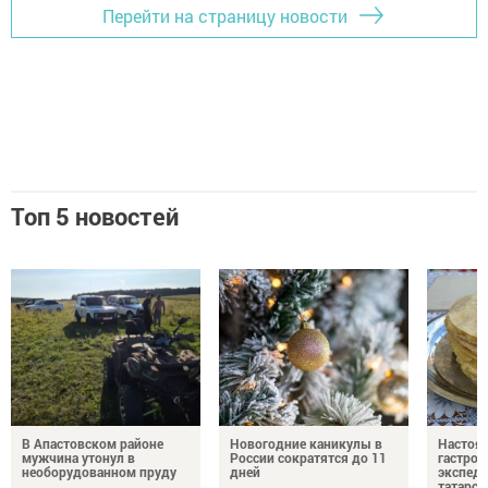
Перейти на страницу новости
Топ 5 новостей
В Апастовском районе
Новогодние каникулы в
Настоя
мужчина утонул в
России сократятся до 11
гастро
необорудованном пруду
дней
экспеди
татарск