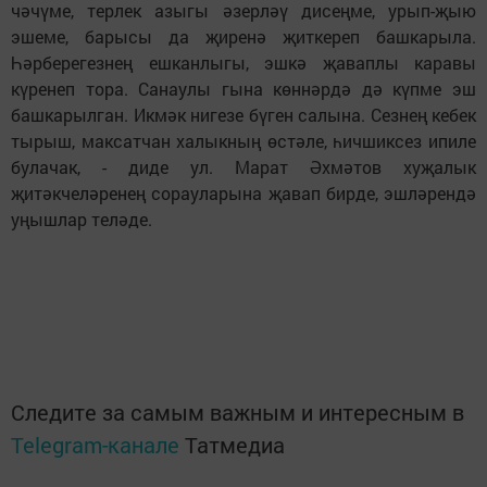
чәчүме, терлек азыгы әзерләү дисеңме, урып-җыю
эшеме, барысы да җиренә җиткереп башкарыла.
Һәрберегезнең ешканлыгы, эшкә җаваплы каравы
күренеп тора. Санаулы гына көннәрдә дә күпме эш
башкарылган. Икмәк нигезе бүген салына. Сезнең кебек
тырыш, максатчан халыкның өстәле, һичшиксез ипиле
булачак, - диде ул. Марат Әхмәтов хуҗалык
җитәкчеләренең сорауларына җавап бирде, эшләрендә
уңышлар теләде.
Следите за самым важным и интересным в
Telegram-канале
Татмедиа