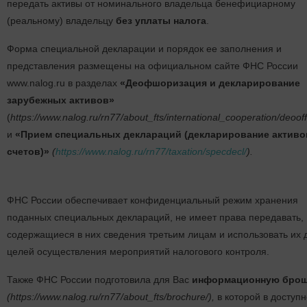
передать активы от номинального владельца бенефициарному
(реальному) владельцу
без уплаты налога
.
Форма специальной декларации и порядок ее заполнения и
представления размещены на официальном сайте ФНС России
www.nalog.ru в разделах
«Деофшоризация и декларирование
зарубежных активов»
(
https://www.nalog.ru/rn77/about_fts/international_cooperation/deoof
и
«Прием специальных деклараций (декларирование активо
счетов)»
(
https://www.nalog.ru/rn77/taxation/specdecl/
).
ФНС России обеспечивает конфиденциальный режим хранения
поданных специальных деклараций, не имеет права передавать,
содержащиеся в них сведения третьим лицам и использовать их 
целей осуществления мероприятий налогового контроля.
Также ФНС России подготовила для Вас
информационную бро
(https://www.nalog.ru/rn77/about_fts/brochure/),
в которой в доступ