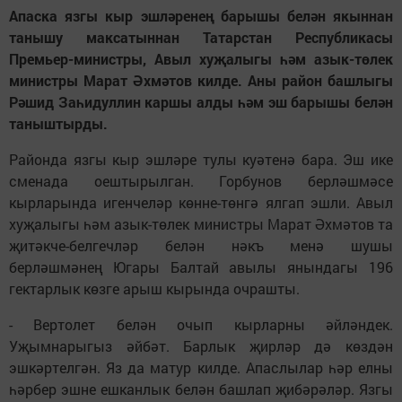
Апаска язгы кыр эшләренең барышы белән якыннан
танышу максатыннан Татарстан Республикасы
Премьер-министры, Авыл хуҗалыгы һәм азык-төлек
министры Марат Әхмәтов килде. Аны район башлыгы
Рәшид Заһидуллин каршы алды һәм эш барышы белән
таныштырды.
Районда язгы кыр эшләре тулы куәтенә бара. Эш ике
сменада оештырылган. Горбунов берләшмәсе
кырларында игенчеләр көнне-төнгә ялгап эшли. Авыл
хуҗалыгы һәм азык-төлек министры Марат Әхмәтов та
җитәкче-белгечләр белән нәкъ менә шушы
берләшмәнең Югары Балтай авылы янындагы 196
гектарлык көзге арыш кырында очрашты.
- Вертолет белән очып кырларны әйләндек.
Уҗымнарыгыз әйбәт. Барлык җирләр дә көздән
эшкәртелгән. Яз да матур килде. Апаслылар һәр елны
һәрбер эшне ешканлык белән башлап җибәрәләр. Язгы