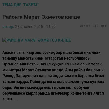
ТЕМА ДНЯ "ГАЗЕТА"
Районга Марат Әхмәтов килде
автор,
28 апреля 2016 - 11:59
1191
0
0
Апаска язгы кыр эшләренең барышы белән якыннан
танышу максатыннан Татарстан Республикасы
Премьер-министры, Авыл хуҗалыгы һәм азык-төлек
министры Марат Әхмәтов килде. Аны район башлыгы
Рәшид Заһидуллин каршы алды һәм эш барышы белән
таныштырды. Районда язгы кыр эшләре тулы куәтенә
бара. Эш ике сменада оештырылган. Горбунов
берләшмәсе кырларында игенчеләр көнне-төнгә ялгап
эшли....