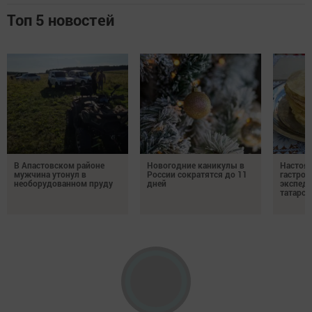
Топ 5 новостей
В Апастовском районе
Новогодние каникулы в
Настоя
мужчина утонул в
России сократятся до 11
гастро
необорудованном пруду
дней
экспеди
татарск