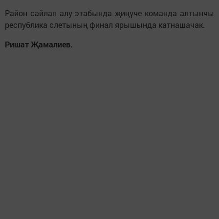
Район сайлап алу этабында җиңүче команда алтынчы
республика слетының финал ярышында катнашачак.
Ришат Җамалиев.