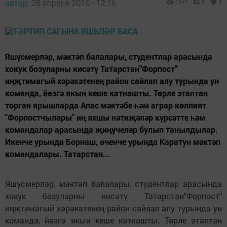
автор,
28 апреля 2016 - 12:16
1547
0
0
Яшүсмерләр, мәктәп балалары, студентлар арасында
хокук бозуларны кисәтү Татарстан"Форпост"
иңҗтимагый хәрәкәтенең район сайлап алу турында ун
команда, йөзгә якын кеше катнашты. Төрле этаптан
торган ярышларда Апас мәктәбе һәм аграр көллият
"Форпостчылары" иң яхшы нәтиҗәләр күрсәтте һәм
командалар арасында җиңүчеләр булып танылдылар.
Икенче урында Борнаш, өченче урында Каратун мәктәп
командалары. Татарстан...
Яшүсмерләр, мәктәп балалары, студентлар арасында
хокук бозуларны кисәтү Татарстан"Форпост"
иңҗтимагый хәрәкәтенең район сайлап алу турында ун
команда, йөзгә якын кеше катнашты. Төрле этаптан