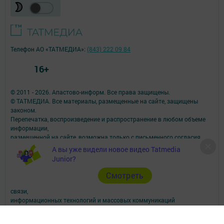
Телефон АО «ТАТМЕДИА»:
(843) 222 09 84
16+
© 2011 - 2026. Апастово-информ. Все права защищены.
© ТАТМЕДИА. Все материалы, размещенные на сайте, защищены
законом.
Перепечатка, воспроизведение и распространение в любом объеме
информации,
размещенной на сайте, возможна только с письменного согласия
редакций СМИ.
А вы уже видели новое видео Tatmedia
При поддержке Республиканского агентства по печати и массовым
Junior?
коммуникациям.
Наименование СМИ: Апастово-информ
Cмотреть
СМИ зарегистрировано Федеральной службой по надзору в сфере
связи,
информационных технологий и массовых коммуникаций
запись о регистрации СМИ Эл №ФС77-73779 от 12.10.2018
зарегистрировано Федеральной службой по надзору в сфере связи,