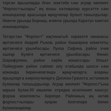
торган ярышларда Апас мәктәбе һәм аграр көллият
"Форпостчылары" иң яхшы нәтиҗәләр күрсәтте һәм
командалар арасында җиңүчеләр булып танылдылар.
Икенче урында Борнаш, өченче урында Каратун мәктәп
командалары.
Татарстан "Форпост" иҗтимагый хәрәкәте оешмасы
җитәкчесе Андрей Рыков, район башкарма комитеты
җитәкчесе урынбасары Луиза Сафина, район эчке
эшләр бүлеге җитәкчесе урынбасары Фәнис
Шәрәфуллин, район хәрби комиссары Илшат
Паймурзин район сайлап алу этабында шәхси һәм
команда беренчелегендә җиңүчеләргә, аларны
ярышларга әзерләүчеләргә Диплом-Грамота, истәлекле
бүләкләр тапшырдылар. Аграр көллият "Форпост"ына
аерым бүләк-30 кешелек отрядка исәпләнеп махсус
форма комплекты бирелде. Районның иң актив
форпостчылары күкрәк билгеләре белән
бүләкләнделәр.