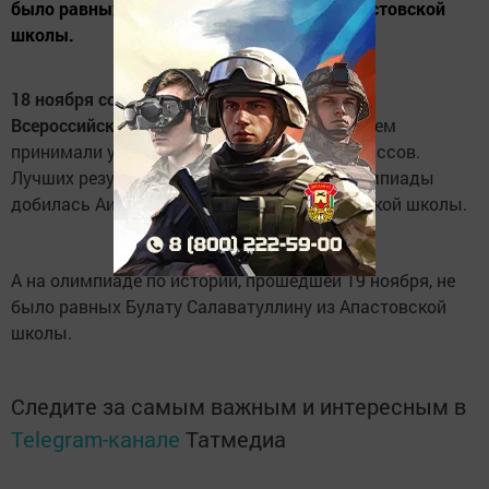
было равных Булату Салаватуллину из Апастовской
школы.
18 ноября состоялся муниципальный тур
Всероссийской олимпиады по экологии.
В нем
принимали участие 25 учащихся из 8-11 классов.
Лучших результатов среди участников олимпиады
добилась Аида Зиннурова из Ст. Юмралинской школы.
А на олимпиаде по истории, прошедшей 19 ноября, не
было равных Булату Салаватуллину из Апастовской
школы.
Следите за самым важным и интересным в
Telegram-канале
Татмедиа