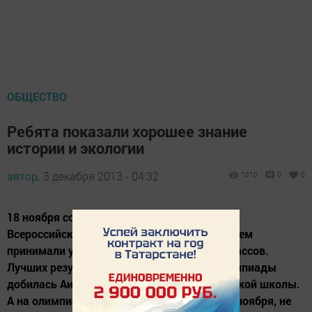
ОБЩЕСТВО
Ребята показали хорошее знание
истории и экологии
автор,
3 декабря 2013 - 04:32
1010
0
0
18 ноября состоялся муниципальный тур
Всероссийской олимпиады по экологии. В нем
принимали участие 25 учащихся из 8-11 классов.
Лучших результатов среди участников олимпиады
добилась Аида Зиннурова из Ст. Юмралинской школы.
А на олимпиаде по истории, прошедшей 19 ноября, не