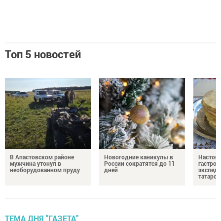
Топ 5 новостей
В Апастовском районе
Новогодние каникулы в
Настоя
мужчина утонул в
России сократятся до 11
гастро
необорудованном пруду
дней
экспеди
татарск
ТЕМА ДНЯ "ГАЗЕТА"