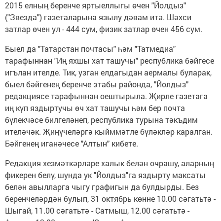
2015 елның беренче яртыеллыгы өчен "Йолдыз"
("Звезда") газеталарына язылу дәвам итә. Шәхси
затлар өчен ул - 444 сум, физик затлар өчен 456 сум.
Быел да "Татарстан почтасы" һәм "Татмедиа"
тарафыннан "Иң яхшы хат ташучы" республика бәйгесе
игълан ителде. Тик, узган елдагыдан аермалы буларак,
быел бәйгенең беренче этабы районда, "Йолдыз"
редакциясе тарафыннан оештырыла. Җирле газетага
иң күп яздыртучы өч хат ташучы һәм бер почта
бүлекчәсе билгеләнеп, республика турына тәкъдим
ителәчәк. Җиңүчеләргә кыйммәтле бүләкләр каралган.
Бәйгенең иганәчесе "Алтын" кибете.
Редакция хезмәткәрләре халык белән очрашу, аларның
фикерен белү, шунда ук "Йолдыз"га яздырту максаты
белән авылларга чыгу графигын да булдырды. Без
беренчеләрдән булып, 31 октябрь көнне 10.00 сәгатьтә -
Шыгай, 11.00 сәгатьтә - Сатмыш, 12.00 сәгатьтә -