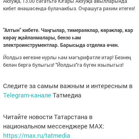
Акхуҗа, 13.00 сәгатьтә Югары Акхуҗа авылларында
кибет янәшәсендә булачакбыз. Очрашуга рәхим итегез!
"Алтын" кибете. Чаңгылар, тимераяклар, көрәкләр, кар
көрәү җайланмалары, бензо һәм
электроинструментлар. Барысыда отделка өчен.
Йолдыз өегезне нурлы һәм мәгърифәтле итәр! Безнең
белән бергә булыгыз! "Йолдыз"га бүген язылыгыз!
Следите за самым важным и интересным в
Telegram-канале
Татмедиа
Читайте новости Татарстана в
национальном мессенджере MАХ:
https://max.ru/tatmedia