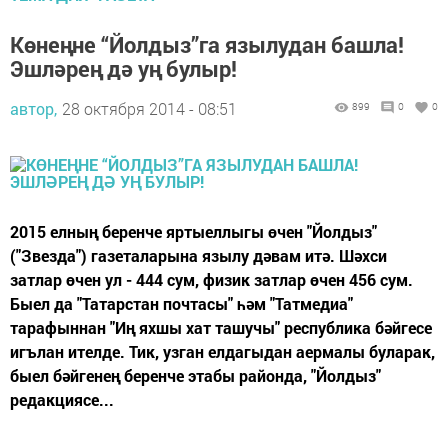
Көнеңне “Йолдыз”га язылудан башла!
Эшләрең дә уң булыр!
автор,
28 октября 2014 - 08:51
899
0
0
2015 елның беренче яртыеллыгы өчен "Йолдыз"
("Звезда") газеталарына язылу дәвам итә. Шәхси
затлар өчен ул - 444 сум, физик затлар өчен 456 сум.
Быел да "Татарстан почтасы" һәм "Татмедиа"
тарафыннан "Иң яхшы хат ташучы" республика бәйгесе
игълан ителде. Тик, узган елдагыдан аермалы буларак,
быел бәйгенең беренче этабы районда, "Йолдыз"
редакциясе...