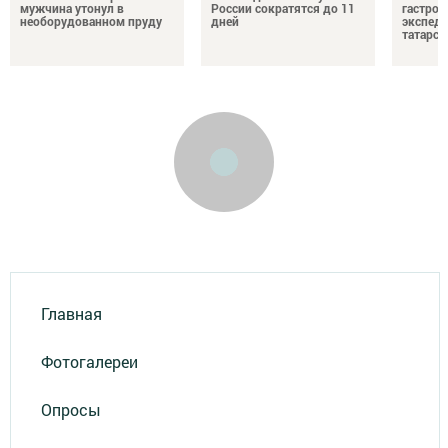
мужчина утонул в
России сократятся до 11
гастро
необорудованном пруду
дней
экспеди
татарск
Главная
Фотогалереи
Опросы