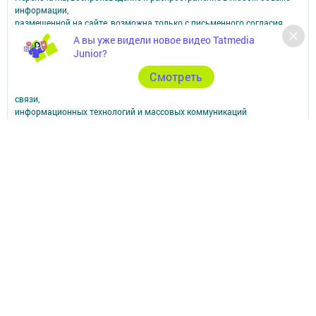
информации,
размещенной на сайте, возможна только с письменного согласия
редакций СМИ.
А вы уже видели новое видео Tatmedia
При поддержке Республиканского агентства по печати и массовым
Junior?
коммуникациям.
Наименование СМИ: Апастово-информ
Cмотреть
СМИ зарегистрировано Федеральной службой по надзору в сфере
связи,
информационных технологий и массовых коммуникаций
запись о регистрации СМИ Эл №ФС77-73779 от 12.10.2018
зарегистрировано Федеральной службой по надзору в сфере связи,
информационных технологий и массовых коммуникаций
ФИО главного редактора: Сунгатуллина Гульнара Рустамовна
Адрес редакции: 422350, Россиийская Федерация, Республика
Татарстан, Апастовский район, п.г.т. Апастово, ул. Молодежная, д. 1
Телефон редакции: (84376) 2-13-66. Электронная почта редакции:
yolduzz@mail.ru, также на эту электронную почту можете отправить
сообщения о фактах коррупции.
Учредитель СМИ: АО «ТАТМЕДИА»
Антикоррупционная политика
АО «ТАТМЕДИА» использует «cookie»
для персонализации сервисов и
удобства пользователей сайтом.
Использование «cookie» можно отменить в настройках браузера.
Политика конфиденциальности