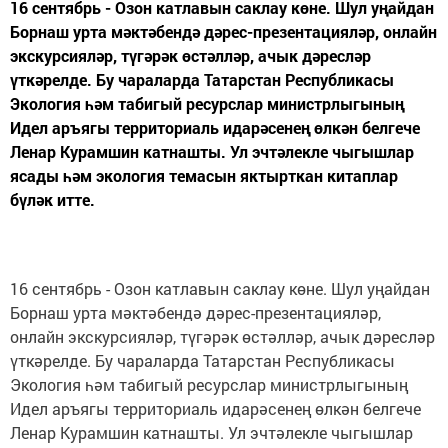
16 сентябрь - Озон катлавын саклау көне. Шул уңайдан
Борнаш урта мәктәбендә дәрес-презентацияләр, онлайн
экскурсияләр, түгәрәк өстәлләр, ачык дәресләр
үткәрелде. Бу чараларда Татарстан Республикасы
Экология һәм табигый ресурслар министрлыгының
Идел аръягы территориаль идарәсенең өлкән белгече
Ленар Курамшин катнашты. Ул эчтәлекле чыгышлар
ясады һәм экология темасын яктырткан китаплар
бүләк итте.
16 сентябрь - Озон катлавын саклау көне. Шул уңайдан
Борнаш урта мәктәбендә дәрес-презентацияләр,
онлайн экскурсияләр, түгәрәк өстәлләр, ачык дәресләр
үткәрелде. Бу чараларда Татарстан Республикасы
Экология һәм табигый ресурслар министрлыгының
Идел аръягы территориаль идарәсенең өлкән белгече
Ленар Курамшин катнашты. Ул эчтәлекле чыгышлар