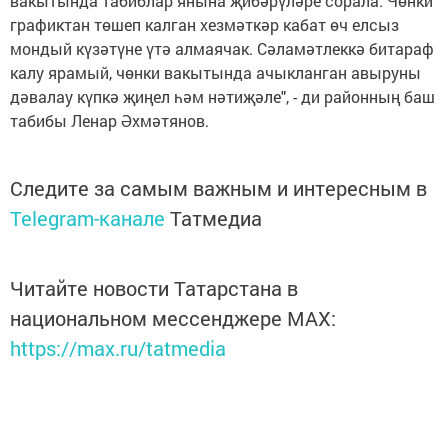
вакытында табиблар янына җибәрүләре сорала. Чөнки
графиктан төшеп калган хезмәткәр кабат өч елсыз
мондый күзәтүне үтә алмаячак. Сәламәтлеккә битараф
калу ярамый, чөнки вакытында ачыкланган авыруны
дәвалау күпкә җиңел һәм нәтиҗәле", - ди районның баш
табибы Ленар Әхмәтянов.
Следите за самым важным и интересным в
Telegram-канале
Татмедиа
Читайте новости Татарстана в
национальном мессенджере MАХ:
https://max.ru/tatmedia