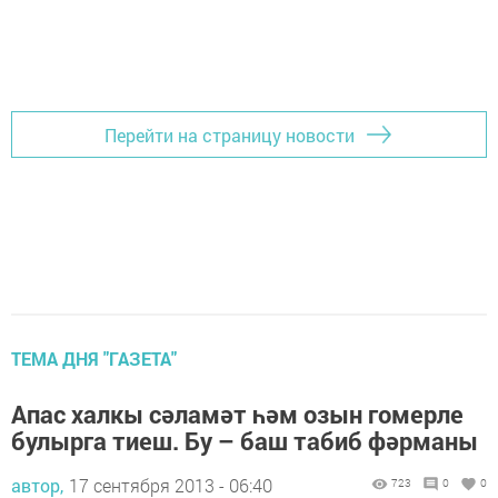
Перейти на страницу новости
ТЕМА ДНЯ "ГАЗЕТА"
Апас халкы сәламәт һәм озын гомерле
булырга тиеш. Бу – баш табиб фәрманы
автор,
17 сентября 2013 - 06:40
723
0
0