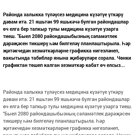
Районда халыкка түләүсез медицина күзәтүе үткәрү
дәвам итә. 21 яшьтән 99 яшькәчә булган райондашлар
өч елга бер тапкыр тулы медицина күзәтүе узарга
тиеш. "Быел 2080 райондашыбызның сәламәтлек
дәрәҗәсен тикшерү һәм билгеләү планлаштырыла. Һәр
җитәкчедән хезмәткәрләрне графикка нигезләнеп,
вакытында табиблар янына җибәрүләре сорала. Чөнки
графиктан төшеп калган хезмәткәр кабат өч елсыз...
Районда халыкка түләүсез медицина күзәтүе үткәрү
дәвам итә. 21 яшьтән 99 яшькәчә булган райондашлар
өч елга бер тапкыр тулы медицина күзәтүе узарга тиеш.
"Быел 2080 райондашыбызның сәламәтлек дәрәҗәсен
тикшерү һәм билгеләү планлаштырыла. Һәр
җитәкчедән хезмәткәрләрне графикка нигезләнеп,