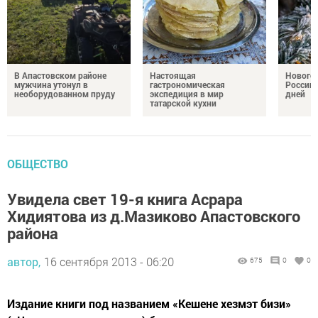
В Апастовском районе
Настоящая
Нового
мужчина утонул в
гастрономическая
России 
необорудованном пруду
экспедиция в мир
дней
татарской кухни
ОБЩЕСТВО
Увидела свет 19-я книга Асрара
Хидиятова из д.Мазиково Апастовского
района
автор,
16 сентября 2013 - 06:20
675
0
0
Издание книги под названием «Кешене хезмэт бизи»