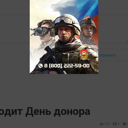
Отправить
Авторизоваться
ходит День донора
715
0