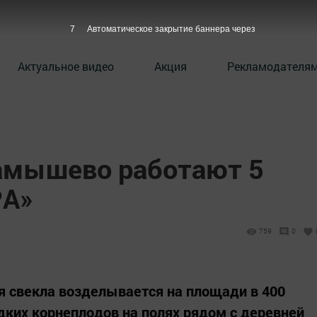
6
Автоматическое закрытие баннера через
Актуальное видео
Акция
Рекламодателя
ламышево работают 5
PА»
759
0
я свекла возделывается на площади в 400
адких корнеплодов на полях рядом с деревней