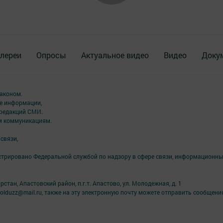
лереи
Опросы
Актуальное видео
Видео
Доку
аконом.
ме информации,
 редакций СМИ.
ым коммуникациям.
связи,
стрировано Федеральной службой по надзору в сфере связи, информационны
тан, Апастовский район, п.г.т. Апастово, ул. Молодежная, д. 1
yolduzz@mail.ru, также на эту электронную почту можете отправить сообщени