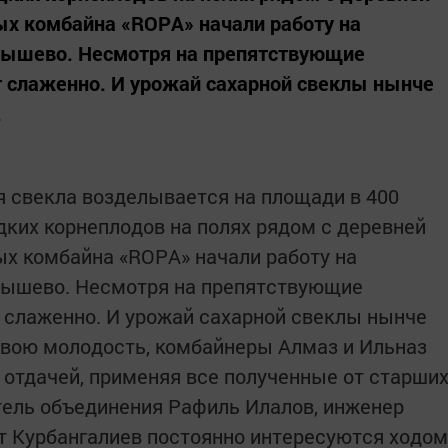
ых комбайна «ROPА» начали работу на
мышево. Несмотря на препятствующие
т слаженно. И урожай сахарной свеклы нынче
.
я свекла возделывается на площади в 400
дких корнеплодов на полях рядом с деревней
х комбайна «ROPА» начали работу на
мышево. Несмотря на препятствующие
т слаженно. И урожай сахарной свеклы нынче
 свою молодость, комбайнеры Алмаз и Ильназ
 отдачей, применяя все полученные от старши
тель объединения Рафиль Илалов, инженер
т Курбангалиев постоянно интересуются ходом