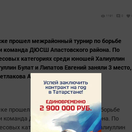
1191
0
инске прошел межрайонный турнир по борьбе
 и команда ДЮСШ Апастовского района. По
весовых категориях среди юношей Халиуллин
уллин Булат и Липатов Евгений заняли 3 место,
етлакова Алия и Хасанова...
нске прошел межрайонный турнир по борьбе
 и команда ДЮСШ Апастовского района. По
весовых категориях среди юношей Халиуллин