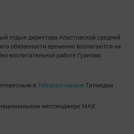
ный отдых директора Апастовской средней
его обязанности временно возлагаются на
бно-воспитательной работе Гузелию
интересным в
Telegram-канале
Татмедиа
в национальном мессенджере MАХ: