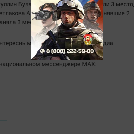
уллин Булат и Липатов Евгений заняли 3 место
етлакова Алия и Хасанова Индира занявшие 2
аняла 3 место.
интересным в
Telegram-канале
Татмедиа
в национальном мессенджере MАХ: