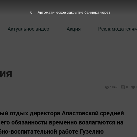
5
Автоматическое закрытие баннера через
Актуальное видео
Акция
Рекламодателя
ия
1049
0
ный отдых директора Апастовской средней
его обязанности временно возлагаются на
бно-воспитательной работе Гузелию