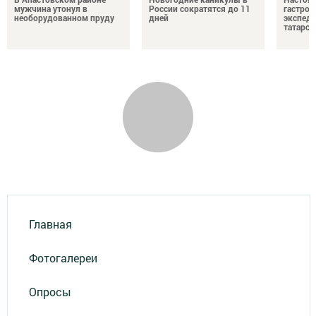
мужчина утонул в
России сократятся до 11
гастро
необорудованном пруду
дней
экспеди
татарск
Главная
Фотогалереи
Опросы