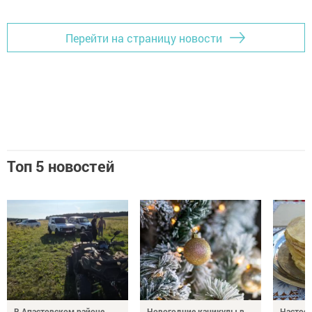
Перейти на страницу новости
Топ 5 новостей
В Апастовском районе
Новогодние каникулы в
Настоя