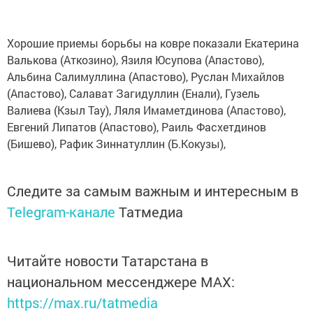
Хорошие приемы борьбы на ковре показали Екатерина
Валькова (Аткозино), Язиля Юсупова (Апастово),
Альбина Салимуллина (Апастово), Руслан Михайлов
(Апастово), Салават Загидуллин (Енали), Гузель
Валиева (Кзыл Тау), Ляля Имаметдинова (Апастово),
Евгений Липатов (Апастово), Раиль Фасхетдинов
(Бишево), Рафик Зиннатуллин (Б.Кокузы),
Следите за самым важным и интересным в
Telegram-канале
Татмедиа
Читайте новости Татарстана в
национальном мессенджере MАХ:
https://max.ru/tatmedia