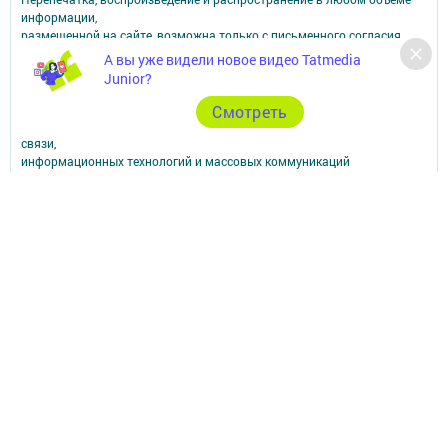
информации,
размещенной на сайте, возможна только с письменного согласия
редакций СМИ.
А вы уже видели новое видео Tatmedia
При поддержке Республиканского агентства по печати и массовым
Junior?
коммуникациям.
Наименование СМИ: Апастово-информ
Cмотреть
СМИ зарегистрировано Федеральной службой по надзору в сфере
связи,
информационных технологий и массовых коммуникаций
запись о регистрации СМИ Эл №ФС77-73779 от 12.10.2018
зарегистрировано Федеральной службой по надзору в сфере связи,
информационных технологий и массовых коммуникаций
ФИО главного редактора: Сунгатуллина Гульнара Рустамовна
Адрес редакции: 422350, Россиийская Федерация, Республика
Татарстан, Апастовский район, п.г.т. Апастово, ул. Молодежная, д. 1
Телефон редакции: (84376) 2-13-66. Электронная почта редакции:
yolduzz@mail.ru, также на эту электронную почту можете отправить
сообщения о фактах коррупции.
Учредитель СМИ: АО «ТАТМЕДИА»
Антикоррупционная политика
АО «ТАТМЕДИА» использует «cookie»
для персонализации сервисов и
удобства пользователей сайтом.
Использование «cookie» можно отменить в настройках браузера.