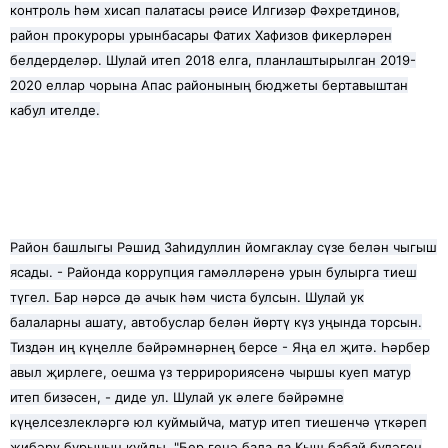
контроль һәм хисап палатасы рәисе Илгизәр Фәхретдинов,
район прокуроры урынбасары Фатих Хафизов фикерләрен
белдерделәр. Шулай итеп 2018 елга, планлаштырылган 2019-
2020 еллар чорына Апас районының бюджеты бертавыштан
кабул ителде.
Район башлыгы Рәшид Заһидуллин йомгаклау сүзе белән чыгыш
ясады. - Районда коррупция гамәлләренә урын булырга тиеш
түгел. Бар нәрсә дә ачык һәм чиста булсын. Шулай ук
балаларны ашату, автобуслар белән йөртү күз уңында торсын.
Тиздән иң күңелле бәйрәмнәрнең берсе - Яңа ел җитә. Һәрбер
авыл җирлеге, оешма үз террирориясенә чыршы куеп матур
итеп бизәсен, - диде ул. Шулай ук әлеге бәйрәмне
күңелсезлекләргә юл куймыйча, матур итеп тиешенчә үткәреп
җибәрү бурычын куйды. "Бер генә бала да Кыш бабай бүләген