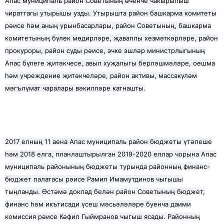
Апас муниципаль район Советының өченче чакырылыш
чираттагы утырышы узды. Утырышта район башкарма комитеты
рәисе һәм аның урынбасарлары, район Советының, башкарма
комитетының бүлек мөдирләре, җаваплы хезмәткәрләре, район
прокуроры, район суды рәисе, эчке эшләр министрлыгының
Апас бүлеге җитәкчесе, авыл хуҗалыгы берләшмәләре, оешма
һәм учреждение җитәкчеләре, район активы, массакүләм
мәгълүмат чаралары вәкилләре катнашты.
2017 елның 11 аена Апас муниципаль район бюджеты үтәлеше
һәм 2018 елга, планлаштырылган 2019-2020 еллар чорына Апас
муниципаль районының бюджеты турында районның финанс-
бюджет палатасы рәисе Рамил Имамутдинов чыгышы
тыңланды. Өстәмә доклад белән район Советының бюджет,
финанс һәм икътисади үсеш мәсьәләләре буенча даими
комиссия рәисе Кәфил Гыймранов чыгыш ясады. Районның