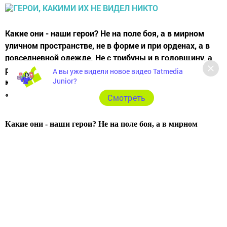
Какие они - наши герои? Не на поле боя, а в мирном
уличном пространстве, не в форме и при орденах, а в
повседневной одежде. Не с трибуны и в годовщину, а
рядом - на расстоянии вытянутой руки? Фотосессия,
А вы уже видели новое видео Tatmedia
Junior?
которую устроил в Казани благотворительный фонд
«Память поколений», - уникальный шанс вглядеться...
Cмотреть
Какие они - наши герои? Не на поле боя, а в мирном
уличном пространстве, не в форме и при орденах, а в
повседневной одежде. Не с трибуны и в годовщину, а
рядом - на расстоянии вытянутой руки? Фотосессия,
которую устроил в Казани благотворительный фонд
«Память поколений», - уникальный шанс вглядеться в эти
лица, понять, почувствовать…
Итак, знакомьтесь: Герой Советского Союза, участник