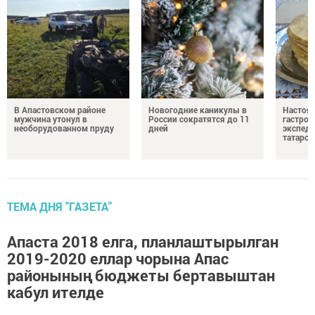
В Апастовском районе
Новогодние каникулы в
Настоя
мужчина утонул в
России сократятся до 11
гастро
необорудованном пруду
дней
экспеди
татарск
ТЕМА ДНЯ "ГАЗЕТА"
Апаста 2018 елга, планлаштырылган
2019-2020 еллар чорына Апас
районының бюджеты бертавыштан
кабул ителде