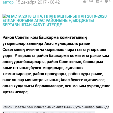
автор,
15 декабря 2017 - 08:42
1263
0
0
Район Советы һәм башкарма комитетының
утырышлар залында Апас муниципаль район
Советының өченче чакырылыш чираттагы утырышы
узды. Утырышта район башкарма комитеты рәисе һәм
аның урынбасарлары, район Советының, башкарма
комитетының бүлек мөдирләре, җаваплы
хезмәткәрләре, район прокуроры, район суды рәисе,
эчке эшләр министрлыгының Апас бүлеге җитәкчесе,
авыл хуҗалыгы берләшмәләре, оешма һәм учреждение
җитәкчеләре,...
Район Советы һәм башкарма комитетының утырышлар залында