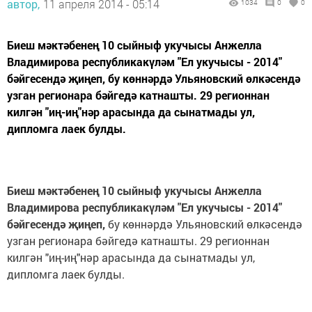
автор,
11 апреля 2014 - 05:14
1034
0
0
Биеш мәктәбенең 10 сыйныф укучысы Анжелла
Владимирова республикакүләм "Ел укучысы - 2014"
бәйгесендә җиңеп, бу көннәрдә Ульяновский өлкәсендә
узган регионара бәйгедә катнашты. 29 регионнан
килгән "иң-иң"нәр арасында да сынатмады ул,
дипломга лаек булды.
Биеш мәктәбенең 10 сыйныф укучысы Анжелла
Владимирова республикакүләм "Ел укучысы - 2014"
бәйгесендә җиңеп,
бу көннәрдә Ульяновский өлкәсендә
узган регионара бәйгедә катнашты. 29 регионнан
килгән "иң-иң"нәр арасында да сынатмады ул,
дипломга лаек булды.