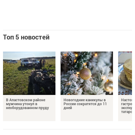
Топ 5 новостей
В Апастовском районе
Новогодние каникулы в
Настоя
мужчина утонул в
России сократятся до 11
гастро
необорудованном пруду
дней
экспеди
татарск