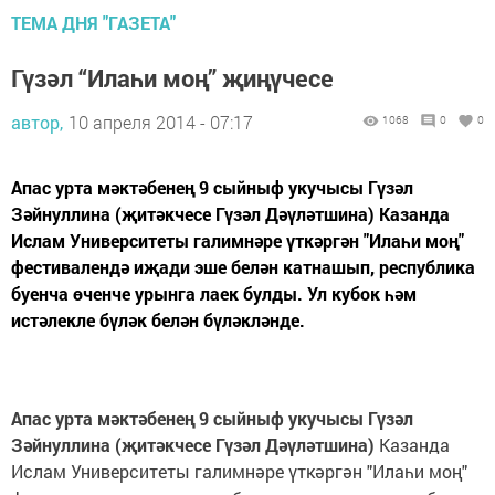
ТЕМА ДНЯ "ГАЗЕТА"
Гүзәл “Илаһи моң” җиңүчесе
автор,
10 апреля 2014 - 07:17
1068
0
0
Апас урта мәктәбенең 9 сыйныф укучысы Гүзәл
Зәйнуллина (җитәкчесе Гүзәл Дәүләтшина) Казанда
Ислам Университеты галимнәре үткәргән "Илаһи моң"
фестивалендә иҗади эше белән катнашып, республика
буенча өченче урынга лаек булды. Ул кубок һәм
истәлекле бүләк белән бүләкләнде.
Апас урта мәктәбенең 9 сыйныф укучысы Гүзәл
Зәйнуллина (җитәкчесе Гүзәл Дәүләтшина)
Казанда
Ислам Университеты галимнәре үткәргән "Илаһи моң"