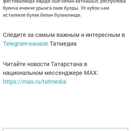
фестивалендә иҗади эше белән катнашып, республика
буенча өченче урынга лаек булды. Ул кубок һәм
истәлекле бүләк белән бүләкләнде.
Следите за самым важным и интересным в
Telegram-канале
Татмедиа
Читайте новости Татарстана в
национальном мессенджере MАХ:
https://max.ru/tatmedia