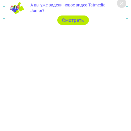
А вы уже видели новое видео Tatmedia
Junior?
Перейти на страницу новости
Cмотреть
Главная