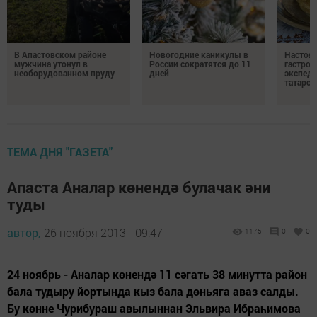
В Апастовском районе
Новогодние каникулы в
Настоя
мужчина утонул в
России сократятся до 11
гастро
необорудованном пруду
дней
экспеди
татарск
ТЕМА ДНЯ "ГАЗЕТА"
Апаста Аналар көнендә булачак әни
туды
автор,
26 ноября 2013 - 09:47
1175
0
0
24 ноябрь - Аналар көнендә 11 сәгать 38 минутта район
бала тудыру йортында кыз бала дөньяга аваз салды.
Бу көнне Чурибураш авылыннан Эльвира Ибраһимова