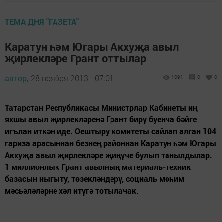
ТЕМА ДНЯ "ГАЗЕТА"
Каратун һәм Югары Акхуҗа авыл
җирлекләре Грант оттылар
автор,
28 ноября 2013 - 07:01
1091
0
0
Татарстан Республикасы Министрлар Кабинеты иң
яхшы авыл җирлекләренә Грант бирү буенча бәйге
игълан иткән иде. Оештыру комитеты сайлап алган 104
гариза арасыннан безнең районнан Каратун һәм Югары
Акхуҗа авыл җирлекләре җиңүче булып танылдылар.
1 миллионлык Грант авылның материаль-техник
базасын ныгыту, төзекләндерү, социаль мөһим
мәсьәләләрне хәл итүгә тотылачак.