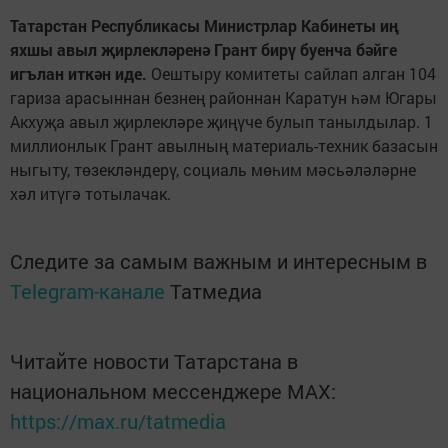
Татарстан Республикасы Министрлар Кабинеты иң
яхшы авыл җирлекләренә Грант бирү буенча бәйге
игълан иткән иде.
Оештыру комитеты сайлап алган 104
гариза арасыннан безнең районнан Каратун һәм Югары
Акхуҗа авыл җирлекләре җиңүче булып танылдылар. 1
миллионлык Грант авылның материаль-техник базасын
ныгыту, төзекләндерү, социаль мөһим мәсьәләләрне
хәл итүгә тотылачак.
Следите за самым важным и интересным в
Telegram-канале
Татмедиа
Читайте новости Татарстана в
национальном мессенджере MАХ:
https://max.ru/tatmedia