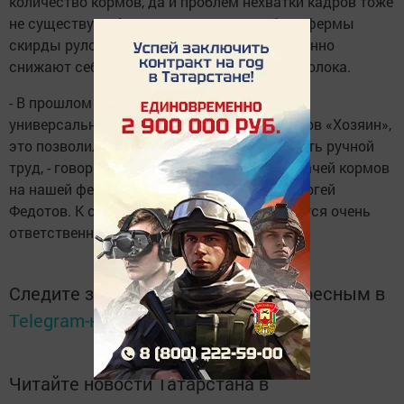
количество кормов, да и проблем нехватки кадров тоже
не существует. Аккуратно сложенные близ фермы
скирды рулонного сена и соломы существенно
снижают себестоимость произведенного молока.
- В прошлом году, когда на ферму поступил
универсальный смеситель-раздатчик кормов «Хозяин»,
это позволило существенно минимизировать ручной
труд, - говорит заведующая фермой. - Раздачей кормов
на нашей ферме занимается тракторист Сергей
Федотов. К своим обязанностям он относится очень
ответственно.
Следите за самым важным и интересным в
Telegram-канале
Татмедиа
Читайте новости Татарстана в