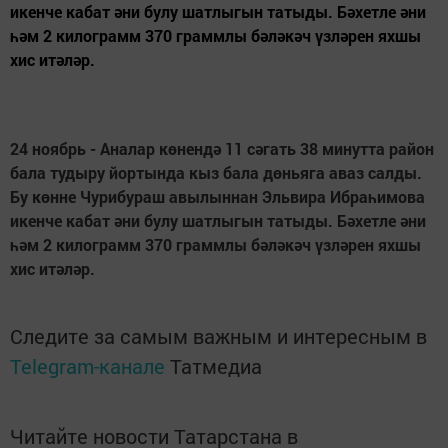
икенче кабат әни булу шатлыгын татыды. Бәхетле әни
һәм 2 килограмм 370 граммлы бәләкәч үзләрен яхшы
хис итәләр.
24 ноябрь - Аналар көнендә 11 сәгать 38 минутта район
бала тудыру йортында кыз бала дөньяга аваз салды.
Бу көнне Чурибураш авылыннан Эльвира Ибраһимова
икенче кабат әни булу шатлыгын татыды. Бәхетле әни
һәм 2 килограмм 370 граммлы бәләкәч үзләрен яхшы
хис итәләр.
Следите за самым важным и интересным в
Telegram-канале
Татмедиа
Читайте новости Татарстана в