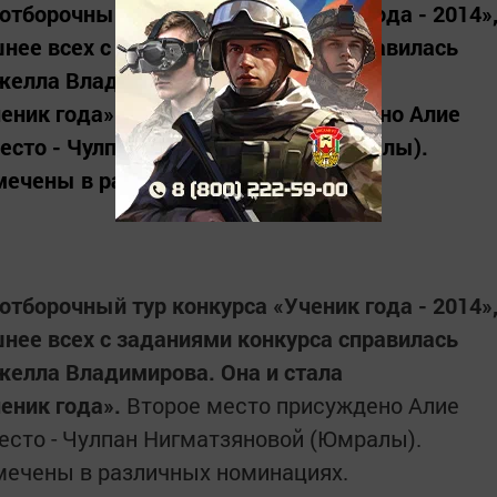
тборочный тур конкурса «Ученик года - 2014»
нее всех с заданиями конкурса справилась
елла Владимирова. Она и стала
еник года». Второе место присуждено Алие
место - Чулпан Нигматзяновой (Юмралы).
мечены в различных номинациях.
тборочный тур конкурса «Ученик года - 2014»
нее всех с заданиями конкурса справилась
елла Владимирова. Она и стала
еник года».
Второе место присуждено Алие
место - Чулпан Нигматзяновой (Юмралы).
мечены в различных номинациях.