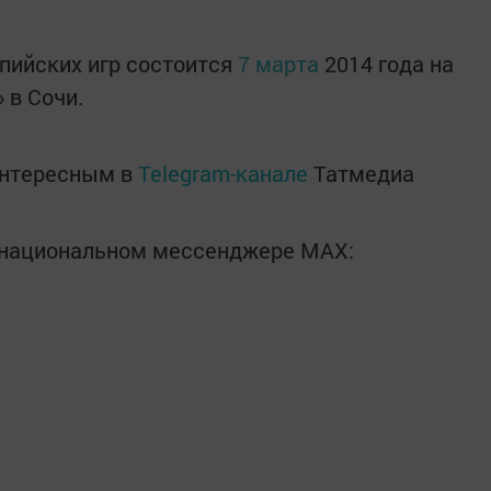
ийских игр состоится
7 марта
2014 года на
 в Сочи.
интересным в
Telegram-канале
Татмедиа
в национальном мессенджере MАХ: