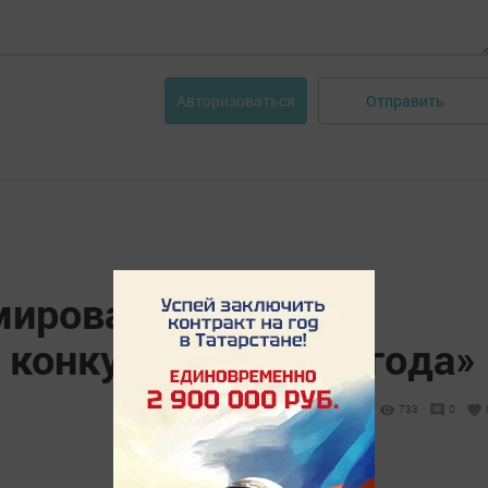
Отправить
Авторизоваться
мирова –
 конкурса «Ученик года»
733
0