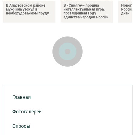
В Апастовском районе
В «Свияге+» прошла
Нового
мужчина утонул в
интеллектуальная игра,
России 
необорудованном пруду
посвященная Году
дней
единства народов России
Главная
Фотогалереи
Опросы