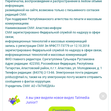
Перепечатка, воспроизведение и распространение в любом объеме
информации,
размещенной на сайте, возможна только с письменного согласия
редакций СМИ.
При поддержке Республиканского агентства по печати и массовым
коммуникациям.
Наименование СМИ: Апастово-информ
СМИ зарегистрировано Федеральной службой по надзору в сфере
связи,
информационных технологий и массовых коммуникаций
запись о регистрации СМИ Эл №ФС77-73779 от 12.10.2018
зарегистрировано Федеральной службой по надзору в сфере связи,
информационных технологий и массовых коммуникаций
ФИО главного редактора: Сунгатуллина Гульнара Рустамовна
Адрес редакции: 422350, Россиийская Федерация, Республика
Татарстан, Апастовский район, п.г.т. Апастово, ул. Молодежная, д. 1
Телефон редакции: (84376) 2-13-66. Электронная почта редакции:
yolduzz@mail.ru, также на эту электронную почту можете отправить
сообщения о фактах коррупции.
Учредитель СМИ: АО «ТАТМЕДИА»
Антикоррупционная политика
А вы уже видели новое видео Tatmedia
АО «ТАТМЕДИА» использует «cookie»
для персонализации сервисов и
Junior?
удобства пользователей сайтом.
Использование «cookie» можно отменить в настройках браузера.
Cмотреть