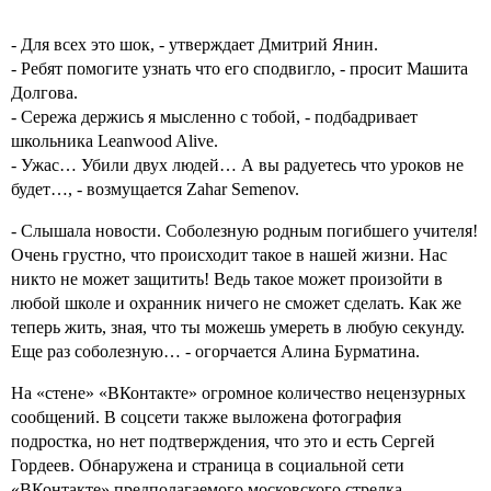
- Для всех это шок, - утверждает Дмитрий Янин.
- Ребят помогите узнать что его сподвигло, - просит Машита
Долгова.
- Сережа держись я мысленно с тобой, - подбадривает
школьника Leanwood Alive.
- Ужас… Убили двух людей… А вы радуетесь что уроков не
будет…, - возмущается Zahar Semenov.
- Слышала новости. Соболезную родным погибшего учителя!
Очень грустно, что происходит такое в нашей жизни. Нас
никто не может защитить! Ведь такое может произойти в
любой школе и охранник ничего не сможет сделать. Как же
теперь жить, зная, что ты можешь умереть в любую секунду.
Еще раз соболезную… - огорчается Алина Бурматина.
На «стене» «ВКонтакте» огромное количество нецензурных
сообщений. В соцсети также выложена фотография
подростка, но нет подтверждения, что это и есть Сергей
Гордеев. Обнаружена и страница в социальной сети
«ВКонтакте» предполагаемого московского стрелка.