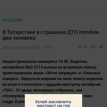
ОБЩЕСТВО
В Татарстане в страшном ДТП погибли
два человека
автор,
3 апреля 2014 - 07:16
1061
0
0
Авария произошла накануне в 16.50. Водитель
автомобиля ВАЗ-2114 выехал на встречную полосу,
проигнорировав знаки «Обгон запрещен» и «Опасный
поворот». Вернуться вовремя на свою полосу водитель
не успел и столкнулся с идущим навстречу автобусом
«ПАЗ». От удара легковушку отбросило, она
столкнулась с автомобилем «УАЗ», который ехал
сзади. В результате водитель и...