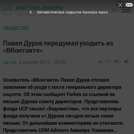
АПАСТОВО-ИНФОРМ
16+
5
Автоматическое закрытие баннера через
Газета "Звезда" - Апастовский район
ОБЩЕСТВО
Павел Дуров передумал уходить из
«ВКонтакте»
автор,
3 апреля 2014 - 09:59
1131
0
0
Основатель «ВКонтакте» Павел Дуров отозвал
заявление об уходе с поста генерального директора
соцсети. Об этом сообщает Forbes со ссылкой на
письмо Дурова совету директоров. Представитель
фонда UCP сказал «Ведомостям», что все партнеры
фонда получили от Дурова сегодня ночью такое
письмо. От дальнейших комментариев он отказался.
Представитель USM Advisors Алишера Усманова...