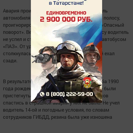
Авария произошла накануне в 16.50. Водитель
автомобиля ВАЗ-2114 выехал на встречную полосу,
проигнорировав знаки «Обгон запрещен» и «Опасный
поворот». Вернуться вовремя на свою полосу водитель
не успел и столкнулся с идущим навстречу автобусом
«ПАЗ». От удара легковушку отбросило, она
столкнулась с автомобилем «УАЗ», который ехал
сзади.
В результате водитель и пассажирка 1-ой, оба 1990
года рождения, погибли на месте. Погибшие были
пристегнуты ремнем безопасности, но шансов
спастись в страшной аварии у них не было. Не учел
водитель 14-ой и погодные условия, по словам
сотрудников ГИБДД, резина была уже изношена