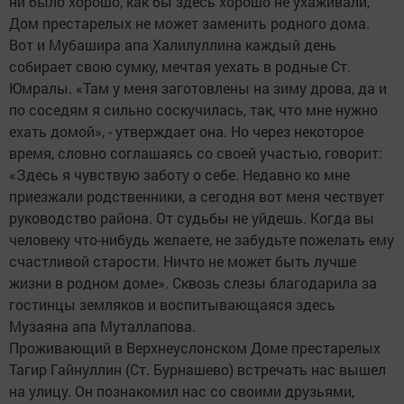
ни было хорошо, как бы здесь хорошо не ухаживали,
Дом престарелых не может заменить родного дома.
Вот и Мубашира апа Халилуллина каждый день
собирает свою сумку, мечтая уехать в родные Ст.
Юмралы. «Там у меня заготовлены на зиму дрова, да и
по соседям я сильно соскучилась, так, что мне нужно
ехать домой», - утверждает она. Но через некоторое
время, словно соглашаясь со своей участью, говорит:
«Здесь я чувствую заботу о себе. Недавно ко мне
приезжали родственники, а сегодня вот меня чествует
руководство района. От судьбы не уйдешь. Когда вы
человеку что-нибудь желаете, не забудьте пожелать ему
счастливой старости. Ничто не может быть лучше
жизни в родном доме». Сквозь слезы благодарила за
гостинцы земляков и воспитывающаяся здесь
Музаяна апа Муталлапова.
Проживающий в Верхнеуслонском Доме престарелых
Тагир Гайнуллин (Ст. Бурнашево) встречать нас вышел
на улицу. Он познакомил нас со своими друзьями,