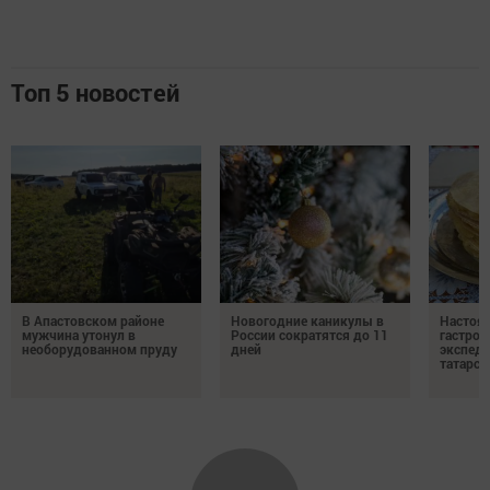
Топ 5 новостей
В Апастовском районе
Новогодние каникулы в
Настоя
мужчина утонул в
России сократятся до 11
гастро
необорудованном пруду
дней
экспеди
татарск