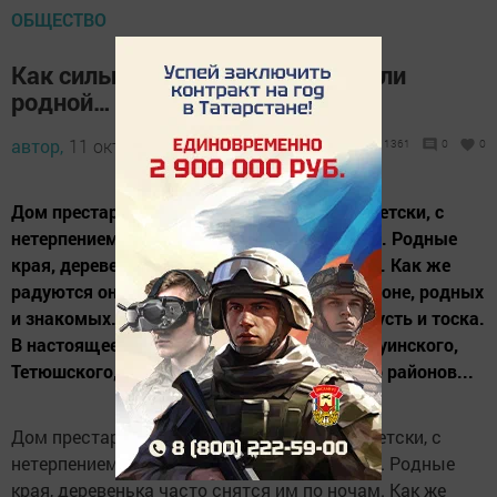
ОБЩЕСТВО
Как сильно оно притяжение земли
родной…
автор,
11 октября 2012 - 06:11
1361
0
0
Дом престарелых. Здешние обитатели по-детски, с
нетерпением ждут весточек с родной земли. Родные
края, деревенька часто снятся им по ночам. Как же
радуются они, получив новость о своем районе, родных
и знакомых. В глазах стариков читается грусть и тоска.
В настоящее время в Домах престарелых Буинского,
Тетюшского, Верхнеуслонского, Кайбицкого районов...
Дом престарелых. Здешние обитатели по-детски, с
нетерпением ждут весточек с родной земли. Родные
края, деревенька часто снятся им по ночам. Как же