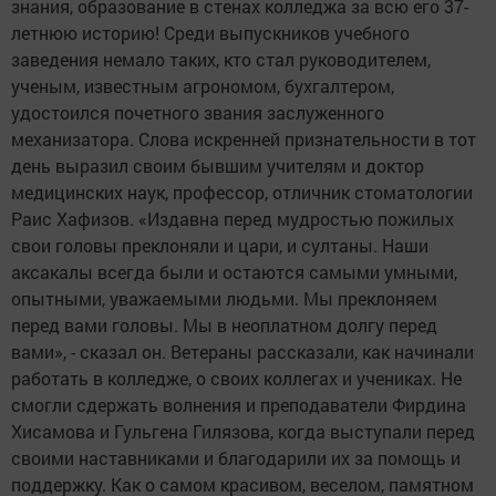
знания, образование в стенах колледжа за всю его 37-
летнюю историю! Среди выпускников учебного
заведения немало таких, кто стал руководителем,
ученым, известным агрономом, бухгалтером,
удостоился почетного звания заслуженного
механизатора. Слова искренней признательности в тот
день выразил своим бывшим учителям и доктор
медицинских наук, профессор, отличник стоматологии
Раис Хафизов. «Издавна перед мудростью пожилых
свои головы преклоняли и цари, и султаны. Наши
аксакалы всегда были и остаются самыми умными,
опытными, уважаемыми людьми. Мы преклоняем
перед вами головы. Мы в неоплатном долгу перед
вами», - сказал он. Ветераны рассказали, как начинали
работать в колледже, о своих коллегах и учениках. Не
смогли сдержать волнения и преподаватели Фирдина
Хисамова и Гульгена Гилязова, когда выступали перед
своими наставниками и благодарили их за помощь и
поддержку. Как о самом красивом, веселом, памятном