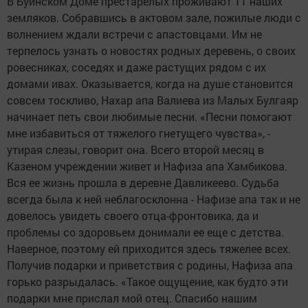
В Буинском Доме престарелых проживают 11 наших
земляков. Собравшись в актовом зале, пожилые люди с
волнением ждали встречи с апастовцами. Им не
терпелось узнать о новостях родных деревень, о своих
ровесниках, соседях и даже растущих рядом с их
домами ивах. Оказывается, когда на душе становится
совсем тоскливо, Нахар апа Валиева из Малых Булгаяр
начинает петь свои любимые песни. «Песни помогают
мне избавиться от тяжелого гнетущего чувства», -
утирая слезы, говорит она. Всего второй месяц в
Казеном учреждении живет и Нафиза апа Хамбикова.
Вся ее жизнь прошла в деревне Давликеево. Судьба
всегда была к ней неблагосклонна - Нафизе апа так и не
довелось увидеть своего отца-фронтовика, да и
проблемы со здоровьем донимали ее еще с детства.
Наверное, поэтому ей приходится здесь тяжелее всех.
Получив подарки и приветствия с родины, Нафиза апа
горько разрыдалась. «Такое ощущение, как будто эти
подарки мне прислал мой отец. Спасибо нашим