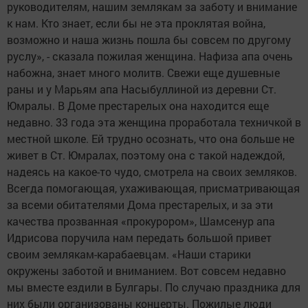
руководителям, нашим землякам за заботу и внимание
к нам. Кто знает, если бы не эта проклятая война,
возможно и наша жизнь пошла бы совсем по другому
руслу», - сказала пожилая женщина. Нафиза апа очень
набожна, знает много молитв. Свежи еще душевные
раны и у Марьям апа Насыбуллиной из деревни Ст.
Юмралы. В Доме престарелых она находится еще
недавно. 33 года эта женщина проработала техничкой в
местной школе. Ей трудно осознать, что она больше не
живет в Ст. Юмралах, поэтому она с такой надеждой,
надеясь на какое-то чудо, смотрела на своих земляков.
Всегда помогающая, ухаживающая, присматривающая
за всеми обитателями Дома престарелых, и за эти
качества прозванная «прокурором», Шамсенур апа
Идрисова поручила нам передать большой привет
своим землякам-карабаевцам. «Наши старики
окружены заботой и вниманием. Вот совсем недавно
мы вместе ездили в Булгары. По случаю праздника для
них были организованы концерты. Пожилые люди