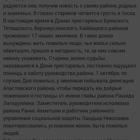
радуются они, получив новость о своем районе, родных
и знакомых. В глазах стариков читается грусть и тоска.
В настоящее время в Домах престарелых Буинского,
Тетюшского, Верхнеуслонского, Кайбицкого районов
проживают 17 наших земляков. В таких домах
вынуждены жить пожилые люди, чье жилье сильно
обветшало, пришло в негодность, те, за кем совсем
некому ухаживать. Старики, волею судьбы
оказавшиеся в Доме престарелых, постоянно ощущают
помощь и заботу руководства района. 1 октября, по
случаю Дня пожилых, у земляков побывала делегация
Апастовского района, чтобы передать им добрые
пожелания и гостинцы от имени главы района Рашида
Загидуллина. Заместитель руководителя исполкома
района Ранис Ахметшин и работник районного
управления социальной защиты Ландыш Николаева
поинтересовались условиями жизни, быта пожилых
людей.