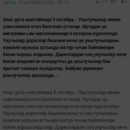
автор,
10 октября 2012 - 09:14
1474
0
0
Апас урта мәктәбендә 5 октябрь - Укытучылар көнен
үзенчәлекле итеп билгеләп үттеләр. Иртәдән үк
мөгаллим һәм мөгаллимәләргә ихтирам күрсәтелде.
Укучылар дәресләр башланганчы ук укытучыларны
күңелле музыка астында матур чәчәк бәйләмнәре
белән каршы алдылар. Дәресләрдән соң укучылар көче
белән әзерләнгән концертны да укытучылар бик
яратып тамаша кылдылар. Бәйрәм уңаеннан
укытучылар арасында...
Апас урта мәктәбендә 5 октябрь - Укытучылар көнен
үзенчәлекле итеп билгеләп үттеләр. Иртәдән үк
мөгаллим һәм мөгаллимәләргә ихтирам күрсәтелде.
Укучылар дәресләр башланганчы ук укытучыларны
күңелле музыка астында матур чәчәк бәйләмнәре
белән каршы алдылар. Дәресләрдән соң укучылар көче