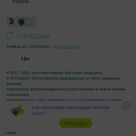
Разное
Телефон АО «ТАТМЕДИА»:
(843) 222 09 84
16+
© 2011 - 2026. Апастово-информ. Все права защищены.
© ТАТМЕДИА. Все материалы, размещенные на сайте, защищены
законом.
Перепечатка, воспроизведение и распространение в любом объеме
информации,
размещенной на сайте, возможна только с письменного согласия
редакций СМИ.
А вы уже видели новое видео Tatmedia
При поддержке Республиканского агентства по печати и массовым
Junior?
коммуникациям.
Наименование СМИ: Апастово-информ
Cмотреть
СМИ зарегистрировано Федеральной службой по надзору в сфере
связи,