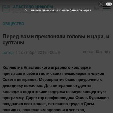
АПАСТОВО-ИНФОРМ
16+
4
Автоматическое закрытие баннера через
Газета "Звезда" - Апастовский район
ОБЩЕСТВО
Перед вами преклоняли головы и цари, и
султаны
автор,
11 октября 2012 - 06:59
1437
0
0
Коллектив Апастовского аграрного колледжа
пригласил к себе в гости своих пенсионеров и членов
Совета ветеранов. Мероприятие было приурочено к
декаднику пожилых. Для ветеранов студенты
колледжа подготовили содержательную концертную
программу. Директор профколледжа Фаиль Курамшин
поздравил всех коллег, ветеранов труда с Днем
пожилых, пожелал им здоровья и успехов,