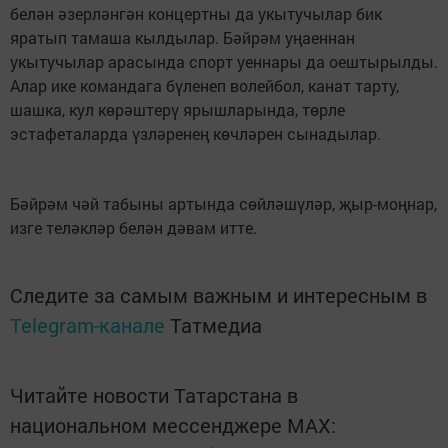
белән әзерләнгән концертны да укытучылар бик
яратып тамаша кылдылар. Бәйрәм уңаеннан
укытучылар арасында спорт уеннары да оештырылды.
Алар ике командага бүленеп волейбол, канат тарту,
шашка, кул көрәштерү ярышларында, төрле
эстафеталарда үзләренең көчләрен сынадылар.
Бәйрәм чәй табыны артында сөйләшүләр, җыр-моңнар,
изге теләкләр белән дәвам итте.
Следите за самым важным и интересным в
Telegram-канале
Татмедиа
Читайте новости Татарстана в
национальном мессенджере MАХ: