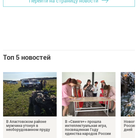
Перейти на страницу новости
Топ 5 новостей
В Апастовском районе
В «Свияге+» прошла
Нового
мужчина утонул в
интеллектуальная игра,
России 
необорудованном пруду
посвященная Году
дней
единства народов России