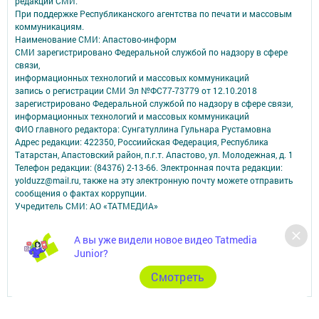
редакций СМИ.
При поддержке Республиканского агентства по печати и массовым
коммуникациям.
Наименование СМИ: Апастово-информ
СМИ зарегистрировано Федеральной службой по надзору в сфере
связи,
информационных технологий и массовых коммуникаций
запись о регистрации СМИ Эл №ФС77-73779 от 12.10.2018
зарегистрировано Федеральной службой по надзору в сфере связи,
информационных технологий и массовых коммуникаций
ФИО главного редактора: Сунгатуллина Гульнара Рустамовна
Адрес редакции: 422350, Россиийская Федерация, Республика
Татарстан, Апастовский район, п.г.т. Апастово, ул. Молодежная, д. 1
Телефон редакции: (84376) 2-13-66. Электронная почта редакции:
yolduzz@mail.ru, также на эту электронную почту можете отправить
сообщения о фактах коррупции.
Учредитель СМИ: АО «ТАТМЕДИА»
Антикоррупционная политика
А вы уже видели новое видео Tatmedia
АО «ТАТМЕДИА» использует «cookie»
для персонализации сервисов и
Junior?
удобства пользователей сайтом.
Использование «cookie» можно отменить в настройках браузера.
Cмотреть
Политика конфиденциальности