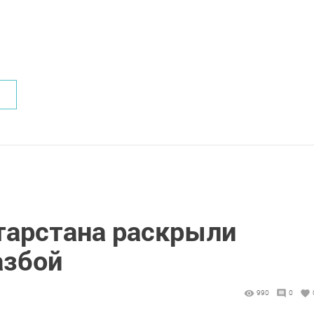
тарстана раскрыли
азбой
990
0