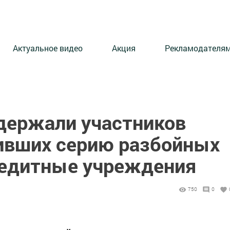
Актуальное видео
Акция
Рекламодателя
держали участников
ивших серию разбойных
редитные учреждения
750
0