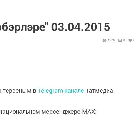
эбэрлэре" 03.04.2015
1376
0
интересным в
Telegram-канале
Татмедиа
в национальном мессенджере MАХ: