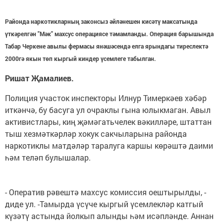
Районда наркотикларның законсыз әйләнешен кисәтү максатында
үткәрелгән "Мәк" махсус операциясе тәмамланды. Операция барышында
Табар Черкене авылы фермасы янәшәсендә елга ярындагы тиреслектә
2000гә якын төп кыргый киндер үсемлеге табылган.
Ришат Җамалиев.
Полиция участок инспекторы Илнур Тимеркәев хәбәр
иткәнчә, бу басуга ул очраклы гына юлыкмаган. Авыл
активистлары, киң җәмәгатьчелек вәкилләре, штаттан
тыш хезмәткәрләр хокук сакчыларына районда
наркотиклы матдәләр таралуга каршы көрәштә даими
һәм теләп булышалар.
- Оператив рәвештә махсус комиссия оештырылды, -
диде ул. -Тамырда үсүче кыргый үсемлекләр катгый
күзәтү астында йолкып алынды һәм исәпләнде. Аннан