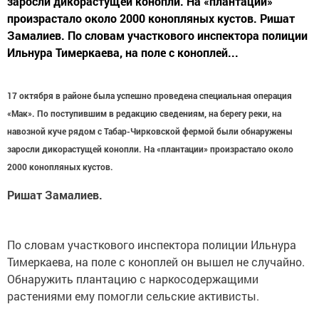
заросли дикорастущей конопли. На «плантации»
произрастало около 2000 конопляных кустов. Ришат
Замалиев. По словам участкового инспектора полиции
Ильнура Тимеркаева, на поле с коноплей...
17 октября в районе была успешно проведена специальная операция
«Мак». По поступившим в редакцию сведениям, на берегу реки, на
навозной куче рядом с Табар-Чирковской фермой были обнаружены
заросли дикорастущей конопли. На «плантации» произрастало около
2000 конопляных кустов.
Ришат Замалиев.
По словам участкового инспектора полиции Ильнура
Тимеркаева, на поле с коноплей он вышел не случайно.
Обнаружить плантацию с наркосодержащими
растениями ему помогли сельские активисты.