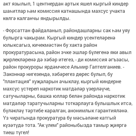
акт язылып, 1 центнердан артык яшел кыргый киндер
шаһитлар һәм комиссия катнашында махсус учакта
көлгә калганчы яндырылды.
- Форсаттан файдаланып, райондашларны сак һәм уяу
булырга чакырам. Кыргый киндер үсентеләренә
юлыксагыз, кичекмәстән бу хакта район
прокуратурасына, район эчке эшләр бүлегенә яки авыл
җирлекләренә дә хәбәр итегез, - ди комиссия әгъзасы,
район прокуроры ярдәмчесе Альмир Гаптелганиев. -
Законнар нигезендә, хәбәрегез дөрес булып, бу
"плантация" хуҗаларын ачыклау, кыргый киндерне
махсус үстереп наркотик матдәләр үзерләүче,
сатучыларны, башка юллар белән районда наркотик
матдәләр таратучыларны тоткарлауга булышлык итсә,
бүләкләү тәртибе каралган, анонимлык гарантияләнә.
Үз чиратында прокуратура бу мәсьәләне катгый
күзәтүдә тота. "Ак үлем" районыбызда тамыр җәяргә
тиеш түгел!