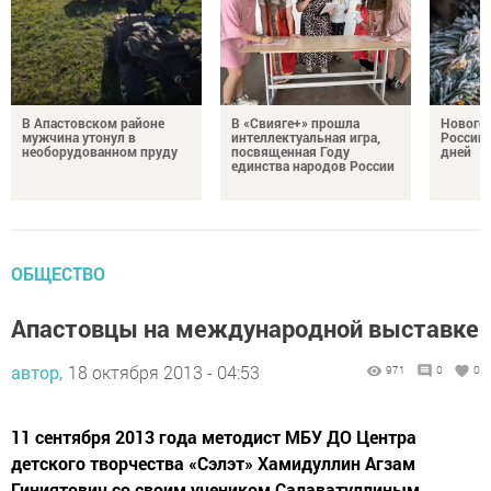
В Апастовском районе
В «Свияге+» прошла
Нового
мужчина утонул в
интеллектуальная игра,
России 
необорудованном пруду
посвященная Году
дней
единства народов России
ОБЩЕСТВО
Апастовцы на международной выставке
автор,
18 октября 2013 - 04:53
971
0
0
11 сентября 2013 года методист МБУ ДО Центра
детского творчества «Сэлэт» Хамидуллин Агзам
Гиниятович со своим учеником Салаватуллиным