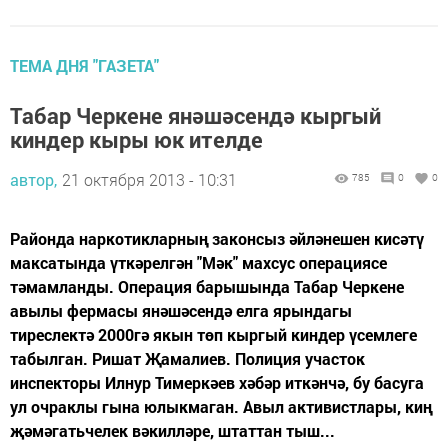
ТЕМА ДНЯ "ГАЗЕТА"
Табар Черкене янәшәсендә кыргый
киндер кыры юк ителде
автор,
21 октября 2013 - 10:31
785
0
0
Районда наркотикларның законсыз әйләнешен кисәтү
максатында үткәрелгән "Мәк" махсус операциясе
тәмамланды. Операция барышында Табар Черкене
авылы фермасы янәшәсендә елга ярындагы
тиреслектә 2000гә якын төп кыргый киндер үсемлеге
табылган. Ришат Җамалиев. Полиция участок
инспекторы Илнур Тимеркәев хәбәр иткәнчә, бу басуга
ул очраклы гына юлыкмаган. Авыл активистлары, киң
җәмәгатьчелек вәкилләре, штаттан тыш...