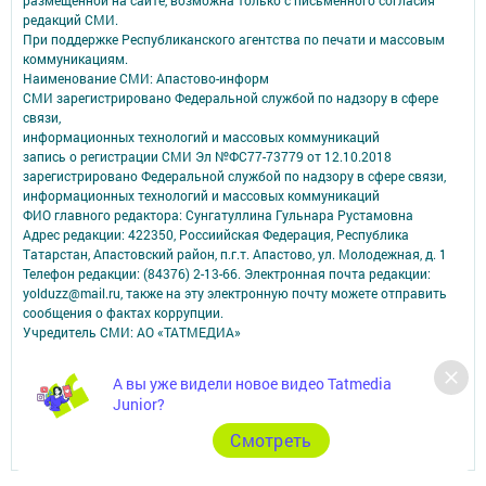
редакций СМИ.
При поддержке Республиканского агентства по печати и массовым
коммуникациям.
Наименование СМИ: Апастово-информ
СМИ зарегистрировано Федеральной службой по надзору в сфере
связи,
информационных технологий и массовых коммуникаций
запись о регистрации СМИ Эл №ФС77-73779 от 12.10.2018
зарегистрировано Федеральной службой по надзору в сфере связи,
информационных технологий и массовых коммуникаций
ФИО главного редактора: Сунгатуллина Гульнара Рустамовна
Адрес редакции: 422350, Россиийская Федерация, Республика
Татарстан, Апастовский район, п.г.т. Апастово, ул. Молодежная, д. 1
Телефон редакции: (84376) 2-13-66. Электронная почта редакции:
yolduzz@mail.ru, также на эту электронную почту можете отправить
сообщения о фактах коррупции.
Учредитель СМИ: АО «ТАТМЕДИА»
Антикоррупционная политика
А вы уже видели новое видео Tatmedia
АО «ТАТМЕДИА» использует «cookie»
для персонализации сервисов и
Junior?
удобства пользователей сайтом.
Использование «cookie» можно отменить в настройках браузера.
Cмотреть
Политика конфиденциальности