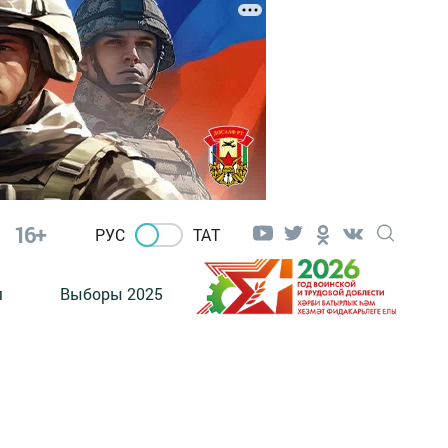
16+
РУС
ТАТ
м
Выборы 2025