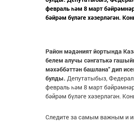
февраль һәм 8 март бәйрәмнә
бәйрәм бүләге хәзерләгән. Ко
Район мәдәният йортында Ка
белем алучы сәнгатькә гашый
мәхәббәттән башлана" дип исе
булды.
Депутатыбыз, Федераль
февраль һәм 8 март бәйрәмнә
бәйрәм бүләге хәзерләгән. Ко
Следите за самым важным и 