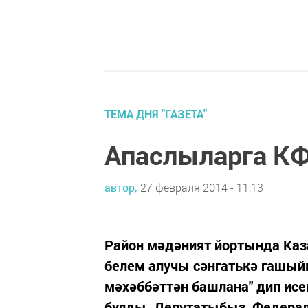
ТЕМА ДНЯ "ГАЗЕТА"
Апаслыларга КФ
автор,
27 февраля 2014 - 11:13
Район мәдәният йортында Ка
белем алучы сәнгатькә гашый
мәхәббәттән башлана" дип исе
булды. Депутатыбыз, Федерал