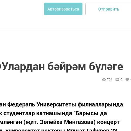
Отправить
Авторизоваться
Улардан бәйрәм бүләге
704
0
зан Федераль Университеты филиалларында
к студентлар катнашында "Барысы да
мләнгән (җит. Зөләйха Мингазова) концерт
ь университет ректоры Илшат Гафуров 23