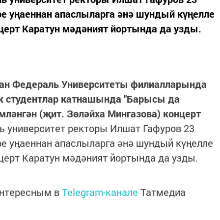
ре уңаеннан апаслыларга әнә шундый күңелле
нцерт Каратун мәдәният йортында да узды.
зан Федераль Университеты филиалларында
к студентлар катнашында "Барысы да
мләнгән (җит. Зөләйха Мингазова) концерт
 университет ректоры Илшат Гафуров 23
ре уңаеннан апаслыларга әнә шундый күңелле
нцерт Каратун мәдәният йортында да узды.
интересным в
Telegram-канале
Татмедиа