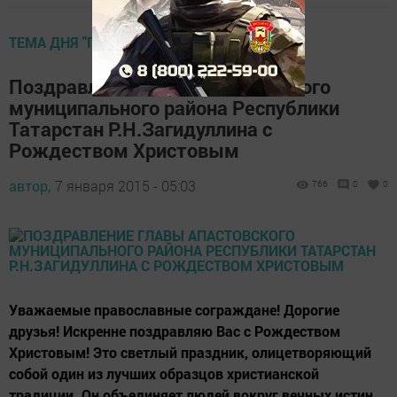
ТЕМА ДНЯ "ГАЗЕТА"
Поздравление Главы Апастовского
муниципального района Республики
Татарстан Р.Н.Загидуллина с
Рождеством Христовым
автор,
7 января 2015 - 05:03
766
0
0
Уважаемые православные сограждане! Дорогие
друзья! Искренне поздравляю Вас с Рождеством
Христовым! Это светлый праздник, олицетворяющий
собой один из лучших образцов христианской
традиции. Он объединяет людей вокруг вечных истин,