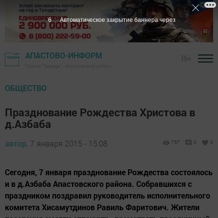
5
Автоматическое закрытие баннера через
АПАСТОВО-ИНФОРМ
16+
Газета "Звезда" - Апастовский район
ОБЩЕСТВО
Празднование Рождества Христова в
д.Азбаба
автор,
7 января 2015 - 15:08
757
0
0
Сегодня, 7 января празднование Рождества состоялось
и в д.Азбаба Апастовского района. Собравшихся с
праздником поздравил руководитель исполнительного
комитета Хисамутдинов Равиль Фаритович. Жители