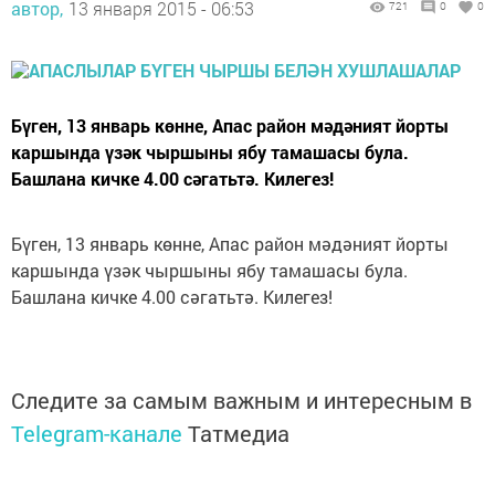
автор,
13 января 2015 - 06:53
721
0
0
Бүген, 13 январь көнне, Апас район мәдәният йорты
каршында үзәк чыршыны ябу тамашасы була.
Башлана кичке 4.00 сәгатьтә. Килегез!
Бүген, 13 январь көнне, Апас район мәдәният йорты
каршында үзәк чыршыны ябу тамашасы була.
Башлана кичке 4.00 сәгатьтә. Килегез!
Следите за самым важным и интересным в
Telegram-канале
Татмедиа