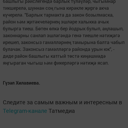
башлыгы рәислегендә барлык түләүләр, чыгымнар
тикшерелә, шуннан соң гына кирәкле җиргә акча
күчерелә. "Барлык тармакта да закон бозылмаска,
район һәм җитәкчеләрнең эшләре халыкка ачык
булырга тиеш. Бөтен өлкә бер йодрык булып, аңлашып,
законнарны санлап эшләгәндә генә тиешле нәтиҗәгә
ирешеп, законсыз гамәлләрнең тамырына балта чабып
булачак. Законсыз гамәлләргә районда урын юк", -
диде район башлыгы катгый төстә киңәшмәдә
яңгыраган чыгыш һәм фикерләргә нәтиҗә ясап.
Гүзәл Хилавиева.
Следите за самым важным и интересным в
Telegram-канале
Татмедиа