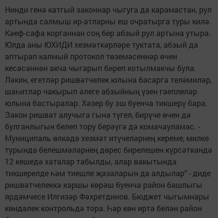
Нинди генә катгый законнар чыгуга да карамастан, рул
артында салмыш ир-атларны еш очратырга туры килә.
Кәеф-сафа корганнан соң бер абзый рул артына утыра.
Юлда аны ЮХИДИ хезмәткәрләре туктата, абзый да
аптырап калмый протокол төземәсеннәр өчен
кесәсәннән акча чыгарып биреп котылмакчы була.
Ләкин, егетләр ришвәтчелек юлына басарга теләмиләр,
шаһитлар чакырып әлеге абзыйның үзен гаеплеләр
юлына бастыралар. Хәзер бу эш буенча тикшерү бара.
Закон ришвәт алучыга гына түгел, бирүче өчен дә
булганлыгын белеп тору берәүгә дә комачауламас. -
Муниципаль өлкәдә хезмәт итүчеләрнең кереме, милке
турында белешмәләрнең дөрес бирелешен күрсәткәндә
12 кешедә хаталар табылды, алар вакытында
тикшерелде һәм тиешле җәзаларын да алдылар" - диде
ришвәтчелеккә каршы көрәш буенча район башлыгы
ярдәмчесе Илгизәр Фәхретдинов. Бюджет чыгымнары
көндәлек контрольдә тора. Һәр көн иртә белән район