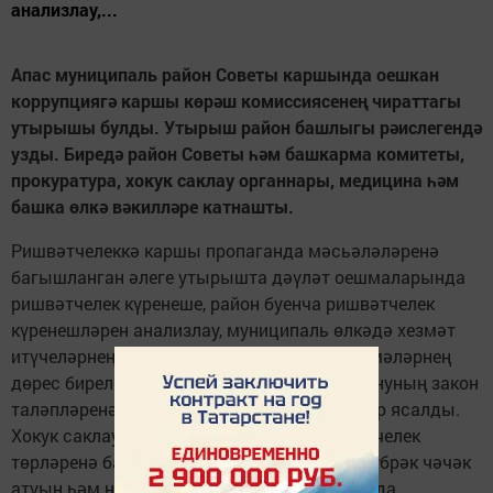
анализлау,...
Апас муниципаль район Советы каршында оешкан
коррупциягә каршы көрәш комиссиясенең чираттагы
утырышы булды. Утырыш район башлыгы рәислегендә
узды. Биредә район Советы һәм башкарма комитеты,
прокуратура, хокук саклау органнары, медицина һәм
башка өлкә вәкилләре катнашты.
Ришвәтчелеккә каршы пропаганда мәсьәләләренә
багышланган әлеге утырышта дәүләт оешмаларында
ришвәтчелек күренеше, район буенча ришвәтчелек
күренешләрен анализлау, муниципаль өлкәдә хезмәт
итүчеләрнең кереме, милке турында белешмәләрнең
дөрес бирелеше, бюджет акчасын файдалануның закон
таләпләренә туры килүе турында чыгышлар ясалды.
Хокук саклау органнары вәкилләре ришвәтчелек
төрләренә басым ясап, кайсы өлкәләрдә күбрәк чәчәк
атуын һәм нинди эш алып барулары турында