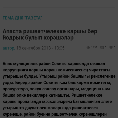
ТЕМА ДНЯ "ГАЗЕТА"
Апаста ришвәтчелеккә каршы бер
йодрык булып көрәшәләр
автор,
18 сентября 2013 - 13:05
1132
0
0
Апас муниципаль район Советы каршында оешкан
коррупциягә каршы көрәш комиссиясенең чираттагы
утырышы булды. Утырыш район башлыгы рәислегендә
узды. Биредә район Советы һәм башкарма комитеты,
прокуратура, хокук саклау органнары, медицина һәм
башка өлкә вәкилләре катнашты. Ришвәтчелеккә
каршы пропаганда мәсьәләләренә багышланган әлеге
утырышта дәүләт оешмаларында ришвәтчелек
күренеше, район буенча ришвәтчелек күренешләрен