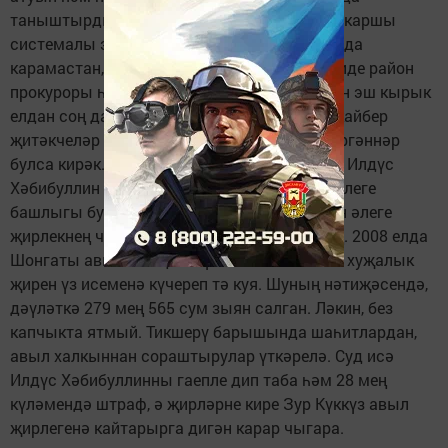
таныштырдылар. "Районда ришвәтчелеккә каршы
системалы эш алып барыла. Шулай булуга да
карамастан, әлеге юлга басучылар бар," - диде район
прокуроры һәм фактларга тукталды. Кырын эш кырык
елдан соң да беленә дигән борынгылар. Ә кайбер
җитәкчеләр әлеге гыйбарәне онытып җибәргәннәр
булса кирәк. Кече Күккүз авылында яшәүче Илдүс
Хәбибуллин 2005 елда Зур Күккүз авыл җирлеге
башлыгы булып сайлана. Эшли торгач, үзен әлеге
җирлекнең чын хуҗасы итеп саный күрәсең. 2008 елда
Шонгаты авылының яшәүчесез калган биш хуҗалык
җирен үз исеменә күчереп тә куя. Шуның нәтиҗәсендә,
дәүләткә 279 мең 565 сум зыян салган. Ләкин, без
капчыкта ятмый. Тикшерү барышында шаһитлардан,
авыл халкыннан сораштырулар үткәрелә. Суд исә
Илдүс Хәбибуллинны гаепле дип таба һәм 28 мең
күләмендә штраф, ә җирләрне кире Зур Күккүз авыл
җирлегенә кайтарырга дигән карар чыгара.