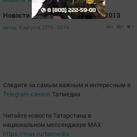
Новости "Апас хэбэрлэре" 02.08.2013
автор,
9 августа 2013 - 04:14
0
0
0
Следите за самым важным и интересным в
Telegram-канале
Татмедиа
Читайте новости Татарстана в
национальном мессенджере MАХ:
https://max.ru/tatmedia