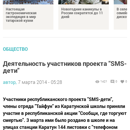
Настоящая
Новогодние каникулы в
В селе 
гастрономическая
России сократятся до 11
семейн
экспедиция в мир
дней
дискот
татарской кухни
ОБЩЕСТВО
Деятельность участников проекта "SMS-
дети"
автор,
7 марта 2014 - 05:28
1421
0
0
Участники республиканского проекта "SMS-дети",
члены отряда "Тайфун" из Каратунской школы приняли
участие в республиканской акции "Сообщи, где торгуют
смертью". 3 марта ими было роздано в школе и на
улицах станции Каратун 144 листовки с "телефоном