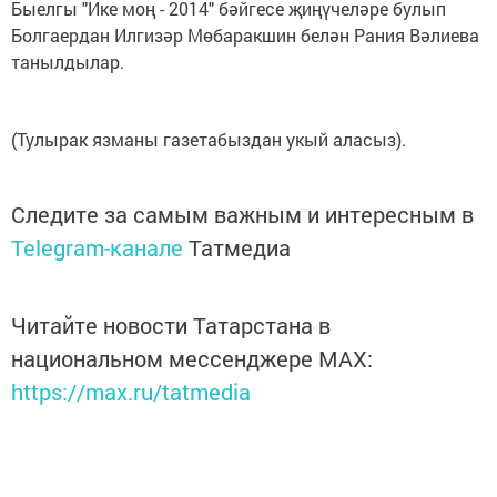
Быелгы "Ике моң - 2014" бәйгесе җиңүчеләре булып
Болгаердан Илгизәр Мөбаракшин белән Рания Вәлиева
танылдылар.
(Тулырак язманы газетабыздан укый аласыз).
Следите за самым важным и интересным в
Telegram-канале
Татмедиа
Читайте новости Татарстана в
национальном мессенджере MАХ:
https://max.ru/tatmedia