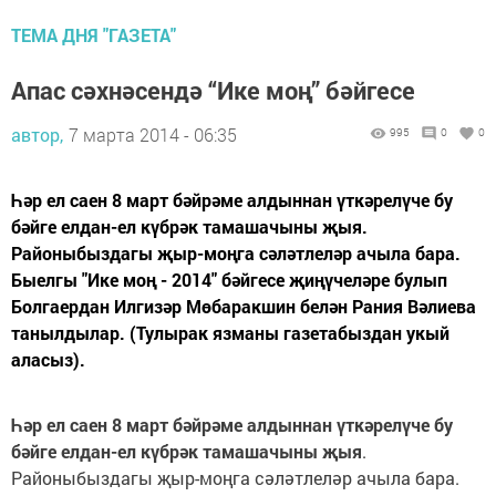
ТЕМА ДНЯ "ГАЗЕТА"
Апас сәхнәсендә “Ике моң” бәйгесе
автор,
7 марта 2014 - 06:35
995
0
0
Һәр ел саен 8 март бәйрәме алдыннан үткәрелүче бу
бәйге елдан-ел күбрәк тамашачыны җыя.
Районыбыздагы җыр-моңга сәләтлеләр ачыла бара.
Быелгы "Ике моң - 2014" бәйгесе җиңүчеләре булып
Болгаердан Илгизәр Мөбаракшин белән Рания Вәлиева
танылдылар. (Тулырак язманы газетабыздан укый
аласыз).
Һәр ел саен 8 март бәйрәме алдыннан үткәрелүче бу
бәйге елдан-ел күбрәк тамашачыны җыя
.
Районыбыздагы җыр-моңга сәләтлеләр ачыла бара.