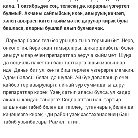
кала. 1 октябрьдән соң, теләсәң дә, карарны үзгәртеп
булмый. Акчаны сайлыйсың икән, авыруың көчәеп,
хәлең авыраеп китеп кыйммәтле дарулар кирәк була
башласа, аларны бушлай алып булмаячак.
- Дарулар бәясе гел бер урында гына тормый бит. Нерв,
онкология, йөрәк-кан тамырлары, шикәр диабеты белән
авыручылар өчен препаратлар аеруча кыйммәт. Шуңа
да социаль пакеттан баш тартырга ашыкмасыннар
иде. Дөнья бит ул, көнгә биш төрлегә үзгәрергә мөмкин.
Адәм баласы белән дә шулай. Ай буе дәваланыр өчен
кайбер төр авыруларга ай-һай зур суммадагы дару-
препаратлар кирәк. Үзең сатып аласы булса, ул кадәр
акчаны кайдан табарга? Соцпакеттан баш тартыр
алдыннан табиб белән дә, гаиләң, туганнарың белән дә
киңәшергә кирәк, - ди район үзәк хастаханәсенең баш
табиб урынбасары Рамил Гатин.