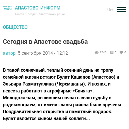
АПАСТОВО-ИНФОРМ
16+
Газета "Звезда" - Апастовский район
ОБЩЕСТВО
Сегодня в Апастове свадьба
автор,
5 сентября 2014 - 12:12
1246
0
0
В такой солнечный, теплый осенний день на тропу
семейной жизни встают Булат Кашапов (Апастово) и
Эльвира Рахматуллина (Черемшаны). И жених, и
невеста работают в агрофирме «Свияга».
Молодоженам, решившим связать свою судьбу с
родным краем, от имени главы района были вручены
Поздравительная открытка и памятный подарок.
Булат является сыном нашей коллеги...