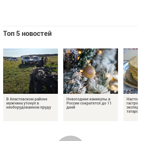
Топ 5 новостей
В Апастовском районе
Новогодние каникулы в
Настоя
мужчина утонул в
России сократятся до 11
гастро
необорудованном пруду
дней
экспеди
татарск