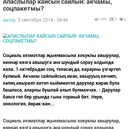
Апаслылар кайсын сайлый: акчамы,
соцпакетмы?
автор,
5 сентября 2014 - 09:46
1073
0
0
Социаль хезмәтләр җыелмасына хокуклы авырулар,
көннәр көзгә авышуга әнә шундый сорау алдында
кала. 1 октябрьдән соң, теләсәң дә, карарны үзгәртеп
булмый. Акчаны сайлыйсың икән, авыруың көчәеп,
хәлең авыраеп китеп кыйммәтле дарулар кирәк була
башласа, аларны бушлай алып булмаячак. - Дарулар
бәясе гел бер урында гына тормый бит. Нерв,
онкология, йөрәк-кан...
Социаль хезмәтләр җыелмасына хокуклы авырулар,
көннәр көзгә авышуга әнә шундый сорау алдында