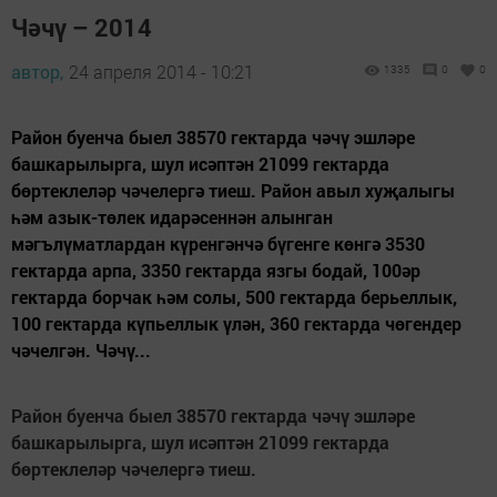
Чәчү – 2014
автор,
24 апреля 2014 - 10:21
1335
0
0
Район буенча быел 38570 гектарда чәчү эшләре
башкарылырга, шул исәптән 21099 гектарда
бөртеклеләр чәчелергә тиеш. Район авыл хуҗалыгы
һәм азык-төлек идарәсеннән алынган
мәгълүматлардан күренгәнчә бүгенге көнгә 3530
гектарда арпа, 3350 гектарда язгы бодай, 100әр
гектарда борчак һәм солы, 500 гектарда берьеллык,
100 гектарда күпьеллык үлән, 360 гектарда чөгендер
чәчелгән. Чәчү...
Район буенча быел 38570 гектарда чәчү эшләре
башкарылырга, шул исәптән 21099 гектарда
бөртеклеләр чәчелергә тиеш.