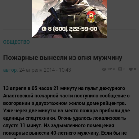
ОБЩЕСТВО
Пожарные вынесли из огня мужчину
автор,
24 апреля 2014 - 10:43
1319
0
0
13 апреля в 05 часов 21 минуту на пульт дежурного
Апастовской пожарной части поступило сообщение о
возгорании в двухэтажном жилом доме райцентра.
Уже через две минуты на место пожара прибыли две
единицы спецтехники. Огонь удалось локализовать
спустя 11 минут. Из задымленного помещения
пожарные вынесли 40-летнего мужчину. Если бы не