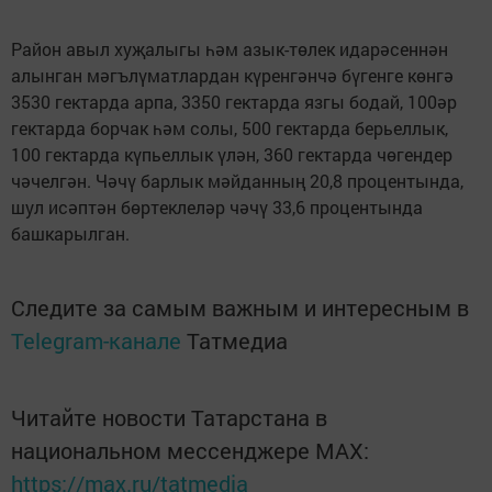
Район авыл хуҗалыгы һәм азык-төлек идарәсеннән
алынган мәгълүматлардан күренгәнчә бүгенге көнгә
3530 гектарда арпа, 3350 гектарда язгы бодай, 100әр
гектарда борчак һәм солы, 500 гектарда берьеллык,
100 гектарда күпьеллык үлән, 360 гектарда чөгендер
чәчелгән. Чәчү барлык мәйданның 20,8 процентында,
шул исәптән бөртеклеләр чәчү 33,6 процентында
башкарылган.
Следите за самым важным и интересным в
Telegram-канале
Татмедиа
Читайте новости Татарстана в
национальном мессенджере MАХ:
https://max.ru/tatmedia