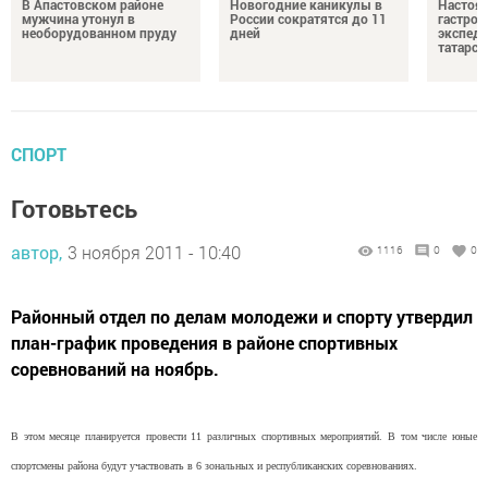
В Апастовском районе
Новогодние каникулы в
Настоя
мужчина утонул в
России сократятся до 11
гастро
необорудованном пруду
дней
экспеди
татарск
СПОРТ
Готовьтесь
автор,
3 ноября 2011 - 10:40
1116
0
0
Районный отдел по делам молодежи и спорту утвердил
план-график проведения в районе спортивных
соревнований на ноябрь.
В этом месяце планируется провести 11 различных спортивных мероприятий. В том числе юные
спортсмены района будут участвовать в 6 зональных и республиканских соревнованиях.