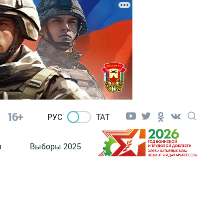
16+
РУС
ТАТ
м
Выборы 2025