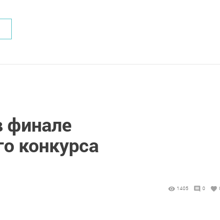
в финале
го конкурса
1405
0