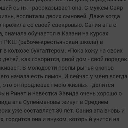
рший сын», - рассказывает она. С мужем Саяр
изнь, воспитали двоих сыновей. Даже когда
о прожила со своей свекровью. Сания апа с
, сначала обучается в Казани на курсах
ет РКШ (рабоче-крестьянская школа) в
т в колхозе бухгалтером. «Пока хожу на своих
х детей, как говорится, свой дом - свой порядок
акивает. В молодости послы рытья окопов
чего начала есть лимон. И сейчас у меня всегда
, это он продлевает мою жизнь», - делится
 сын Ринат и невестка Завида очень хорошо о
авида апа Сулеймановы живут в Среднем
воих уже составляет 80 лет. Сания апа вновь и
, гордится она и внуком, который учится на