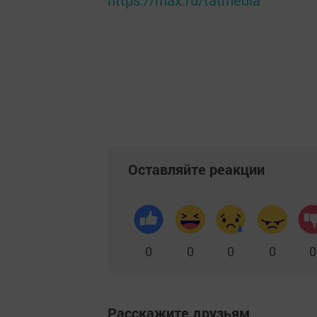
https://max.ru/tatmedia
Оставляйте реакции
0
0
0
0
0
Расскажите друзьям