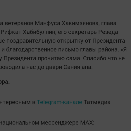
а ветеранов Манфуса Хакимзянова, глава
 Рифкат Хабибуллин, его секретарь Резеда
ше поздравительную открытку от Президента
 и благодарственное письмо главы района. «Я
у Президента прочитаю сама. Спасибо что не
проводила нас до двери Сания апа.
ора.
интересным в
Telegram-канале
Татмедиа
в национальном мессенджере MАХ: