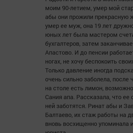
моим 90-летием, умер мой ста
абы они прожили прекрасную ж
умер ее муж, она 19 лет дружн
юных лет была мастером счета
бухгалтеров, затем заканчива
Апастово. И до пенсии работае
ногах, не хочу беспокоить свои
Только давление иногда подск
очень сильно заболела, после 
на столе есть лимон, возможно
Сания апа. Рассказала, что ее
ней заботятся. Ринат абы и З
Балтаево, их стаж работы на д
вновь восхищенно упоминала их
юриста.