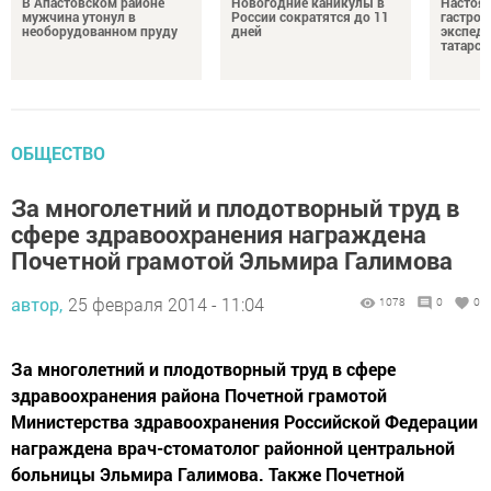
В Апастовском районе
Новогодние каникулы в
Настоя
мужчина утонул в
России сократятся до 11
гастро
необорудованном пруду
дней
экспеди
татарск
ОБЩЕСТВО
За многолетний и плодотворный труд в
сфере здравоохранения награждена
Почетной грамотой Эльмира Галимова
автор,
25 февраля 2014 - 11:04
1078
0
0
За многолетний и плодотворный труд в сфере
здравоохранения района Почетной грамотой
Министерства здравоохранения Российской Федерации
награждена врач-стоматолог районной центральной
больницы Эльмира Галимова. Также Почетной