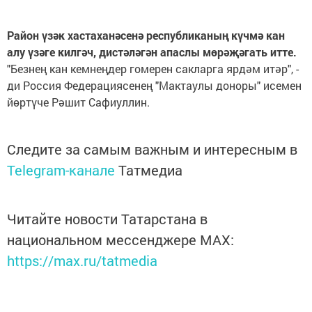
Район үзәк хастаханәсенә республиканың күчмә кан
алу үзәге килгәч, дистәләгән апаслы мөрәҗәгать итте.
"Безнең кан кемнеңдер гомерен сакларга ярдәм итәр", -
ди Россия Федерациясенең "Мактаулы доноры" исемен
йөртүче Рәшит Сафиуллин.
Следите за самым важным и интересным в
Telegram-канале
Татмедиа
Читайте новости Татарстана в
национальном мессенджере MАХ:
https://max.ru/tatmedia