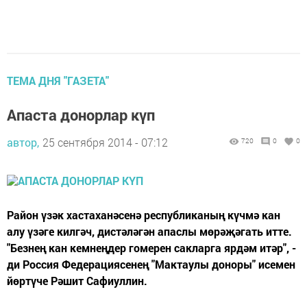
ТЕМА ДНЯ "ГАЗЕТА"
Апаста донорлар күп
автор,
25 сентября 2014 - 07:12
720
0
0
Район үзәк хастаханәсенә республиканың күчмә кан
алу үзәге килгәч, дистәләгән апаслы мөрәҗәгать итте.
"Безнең кан кемнеңдер гомерен сакларга ярдәм итәр", -
ди Россия Федерациясенең "Мактаулы доноры" исемен
йөртүче Рәшит Сафиуллин.