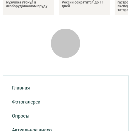
мужчина утонул в
России сократятся до 11
гастро
необорудованном пруду
дней
экспеди
татарск
Главная
Фотогалереи
Опросы
Актуальное видео