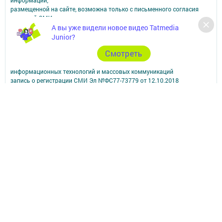
размещенной на сайте, возможна только с письменного согласия
редакций СМИ.
При поддержке Республиканского агентства по печати и массовым
А вы уже видели новое видео Tatmedia
коммуникациям.
Junior?
Наименование СМИ: Апастово-информ
Cмотреть
СМИ зарегистрировано Федеральной службой по надзору в сфере
связи,
информационных технологий и массовых коммуникаций
запись о регистрации СМИ Эл №ФС77-73779 от 12.10.2018
зарегистрировано Федеральной службой по надзору в сфере связи,
информационных технологий и массовых коммуникаций
ФИО главного редактора: Сунгатуллина Гульнара Рустамовна
Адрес редакции: 422350, Россиийская Федерация, Республика
Татарстан, Апастовский район, п.г.т. Апастово, ул. Молодежная, д. 1
Телефон редакции: (84376) 2-13-66. Электронная почта редакции:
yolduzz@mail.ru, также на эту электронную почту можете отправить
сообщения о фактах коррупции.
Учредитель СМИ: АО «ТАТМЕДИА»
Антикоррупционная политика
АО «ТАТМЕДИА» использует «cookie»
для персонализации сервисов и
удобства пользователей сайтом.
Использование «cookie» можно отменить в настройках браузера.
Политика конфиденциальности