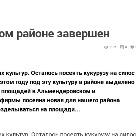
ком районе завершен
1195
0
х культур. Осталось посеять кукурузу на силос
 этом году под эту культуру в районе выделено
ах площадей в Альмендеровском и
фирмы посеяна новая для нашего района
возделываться на площади...
х культур. Осталось посеять кукурузу на сило