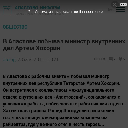
АПАСТОВО-ИНФОРМ
16+
6
Автоматическое закрытие баннера через
Газета "Звезда" - Апастовский район
ОБЩЕСТВО
В Апастове побывал министр внутренних
дел Артем Хохорин
автор,
23 мая 2014 - 10:21
1135
0
0
В Апастове с рабочим визитом побывал министр
внутренних дел республики Татарстан Артем Хохорин.
Он встретился с коллективом межмуниципального
отдела внутренних дел «Апастовский», ознакомился с
условиями работы, побеседовал с работниками отдела.
Затем глава района Рашид Загидуллин ознакомил
гостя из столицы с мемориальным комплексом
райцентра, где у вечного огня в честь героев...