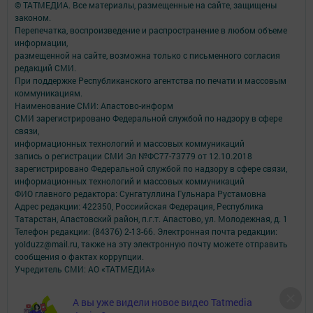
© ТАТМЕДИА. Все материалы, размещенные на сайте, защищены
законом.
Перепечатка, воспроизведение и распространение в любом объеме
информации,
размещенной на сайте, возможна только с письменного согласия
редакций СМИ.
При поддержке Республиканского агентства по печати и массовым
коммуникациям.
Наименование СМИ: Апастово-информ
СМИ зарегистрировано Федеральной службой по надзору в сфере
связи,
информационных технологий и массовых коммуникаций
запись о регистрации СМИ Эл №ФС77-73779 от 12.10.2018
зарегистрировано Федеральной службой по надзору в сфере связи,
информационных технологий и массовых коммуникаций
ФИО главного редактора: Сунгатуллина Гульнара Рустамовна
Адрес редакции: 422350, Россиийская Федерация, Республика
Татарстан, Апастовский район, п.г.т. Апастово, ул. Молодежная, д. 1
Телефон редакции: (84376) 2-13-66. Электронная почта редакции:
yolduzz@mail.ru, также на эту электронную почту можете отправить
сообщения о фактах коррупции.
Учредитель СМИ: АО «ТАТМЕДИА»
Антикоррупционная политика
А вы уже видели новое видео Tatmedia
АО «ТАТМЕДИА» использует «cookie»
для персонализации сервисов и