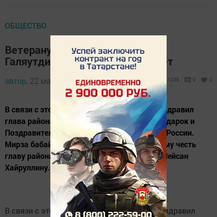
ОБЩЕСТВО
Ветерану войны Мирза абый
Галяутдинову исполнилось 90 лет
автор,
22 мая 2014 - 12:51
1238
0
0
В связи с этой памятной датой юбиляра поздравил
глава района Рашид Загидуллин, вручил подарок и
Поздравительную открытку от Президента России.
Мирза бабай поблагодарил за оказанную ему честь
главу района и главу сельского поселения Лейсан
Хайруллину.
В связи с этой памятной датой юбиляра поздравил